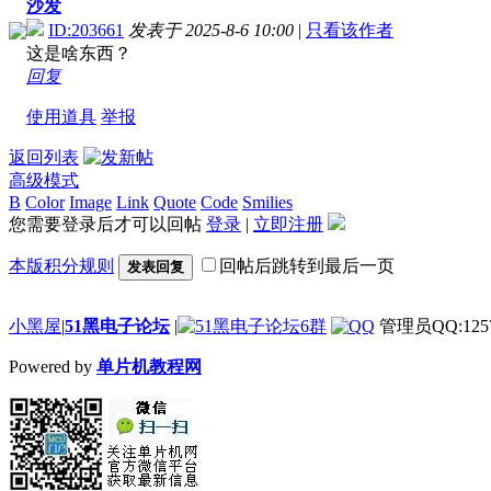
沙发
ID:203661
发表于 2025-8-6 10:00
|
只看该作者
这是啥东西？
回复
使用道具
举报
返回列表
高级模式
B
Color
Image
Link
Quote
Code
Smilies
您需要登录后才可以回帖
登录
|
立即注册
本版积分规则
回帖后跳转到最后一页
发表回复
小黑屋
|
51黑电子论坛
|
管理员QQ:1257
Powered by
单片机教程网