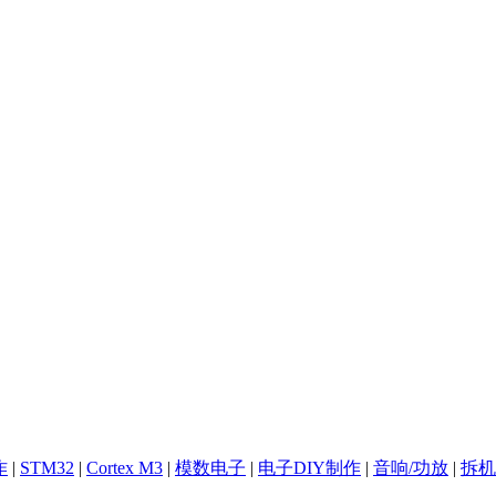
作
|
STM32
|
Cortex M3
|
模数电子
|
电子DIY制作
|
音响/功放
|
拆机