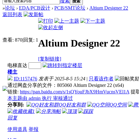
搜索
搜索
»
论坛
›
EDA/PCB设计
›
PCB/SMT论坛
›
Altium Designer 22
返回列表
查看:
870
|
回复:
1
Altium Designer 22
[复制链接]
电梯直达
楼主
ID:1157476
发表于 2025-8-5 15:24
|
只看该作者
通过网盘分享的文件：805060 Altium Designer 22 (x64)
链接:
https://pan.baidu.com/s/1sQYouFJbX9HmVucnsVEl1A
提取码
本主题由 admin 执行 审核通过
分享到:
QQ好友和群
QQ空间
收藏
1
淘帖
顶
踩
回复
使用道具
举报