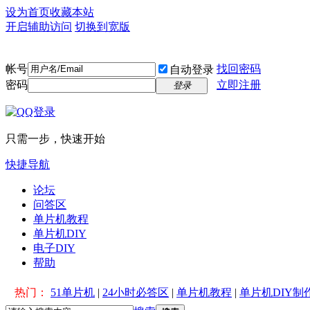
设为首页
收藏本站
开启辅助访问
切换到宽版
帐号
找回密码
自动登录
密码
立即注册
登录
只需一步，快速开始
快捷导航
论坛
问答区
单片机教程
单片机DIY
电子DIY
帮助
热门：
51单片机
|
24小时必答区
|
单片机教程
|
单片机DIY制