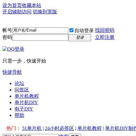
设为首页
收藏本站
开启辅助访问
切换到宽版
帐号
找回密码
自动登录
密码
立即注册
登录
只需一步，快速开始
快捷导航
论坛
问答区
单片机教程
单片机DIY
电子DIY
帮助
热门：
51单片机
|
24小时必答区
|
单片机教程
|
单片机DIY制