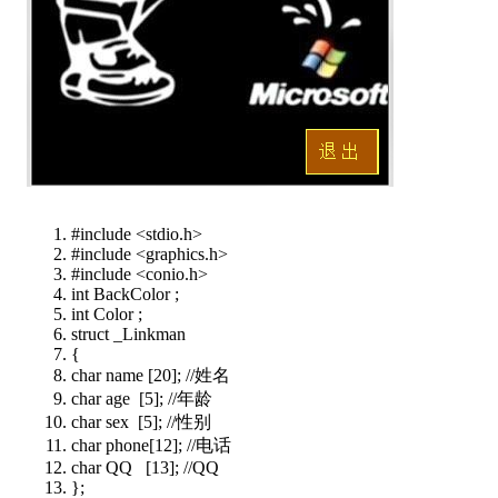
#include <stdio.h>
#include <graphics.h>
#include <conio.h>
int BackColor ;
int Color ;
struct _Linkman
{
char name [20]; //姓名
char age [5]; //年龄
char sex [5]; //性别
char phone[12]; //电话
char QQ [13]; //QQ
};