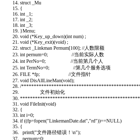
struct _Mu
{
int _1;
int _2;
int _3;
}Menu;
void (*Key_up_down)(int num) ;
void (*Key_exit)(void) ;
struct _Linkman Pernum[100]; //人数限额
int pernum=0; //当前实际人数
int PerNo=0; //当前第几个人
int TermNo=0; //第几个服务选项
FILE *fp; //文件指针
void DisAllLineMan(void);
/***********************************************
文件初始化
************************************************
void FileInit(void)
{
int i=0;
if ((fp=fopen("LinkemanDate.dat","rd"))==NULL)
{
printf("文件路径错误！\n");
pernum=0;