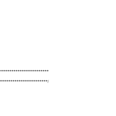
************************
***********************/