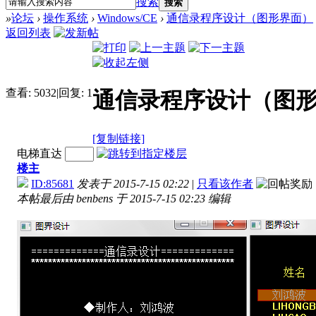
搜索
搜索
»
论坛
›
操作系统
›
Windows/CE
›
通信录程序设计（图形界面）
返回列表
查看:
5032
|
回复:
1
通信录程序设计（图
[复制链接]
电梯直达
楼主
ID:85681
发表于 2015-7-15 02:22
|
只看该作者
本帖最后由 benbens 于 2015-7-15 02:23 编辑