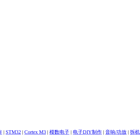
作
|
STM32
|
Cortex M3
|
模数电子
|
电子DIY制作
|
音响/功放
|
拆机