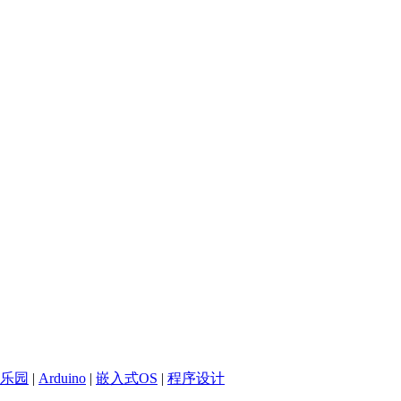
乐园
|
Arduino
|
嵌入式OS
|
程序设计