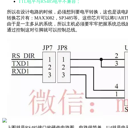
TTL电平与RS485电平不兼容；
所以在设计电路的时候，必须想到要电平转换，这也是该电路
转换芯片有：MAX3082，SP3485等。这些芯片可以将UAR
由于是一主多从的系统，所以主机必须要牢牢把握系统总线
通过控制这对引脚就可以控制总线。
上图就是RS485接口的硬件电路图，电路很简单，U4就是