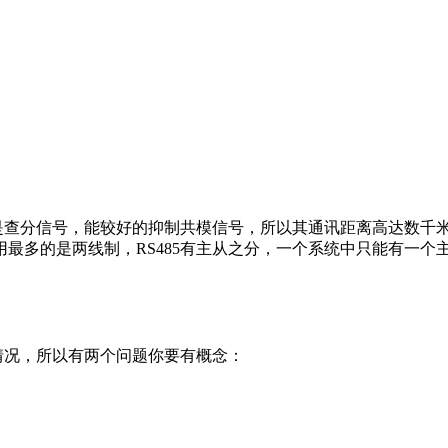
号是查分信号，能较好的抑制共模信号，所以其通讯距离高达数千米
最多的是两线制，RS485有主从之分，一个系统中只能有一个
换情况，所以有两个问题你要有概念：