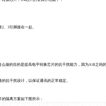
2、3引脚接在一起。
C，这么做的目的是提高电平转换芯片的抗干扰能力，因为A\B之间
路的抗干扰设计，以保证通讯的正常稳定。
通常的隔离方案如下图所示：