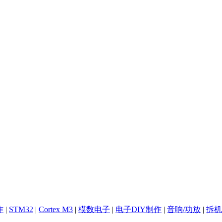
作
|
STM32
|
Cortex M3
|
模数电子
|
电子DIY制作
|
音响/功放
|
拆机