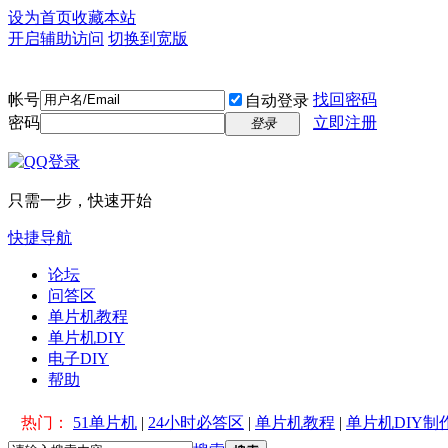
设为首页
收藏本站
开启辅助访问
切换到宽版
帐号
找回密码
自动登录
密码
立即注册
登录
只需一步，快速开始
快捷导航
论坛
问答区
单片机教程
单片机DIY
电子DIY
帮助
热门：
51单片机
|
24小时必答区
|
单片机教程
|
单片机DIY制