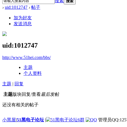
搜索
搜索
›
uid:1012747
›
帖子
加为好友
发送消息
uid:1012747
http://www.51hei.com/bbs/
主题
个人资料
主题
|
回复
主题
版块
回复/查看
最后发帖
还没有相关的帖子
小黑屋
|
51黑电子论坛
|
管理员QQ:1257