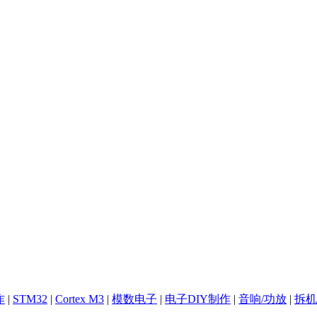
作
|
STM32
|
Cortex M3
|
模数电子
|
电子DIY制作
|
音响/功放
|
拆机