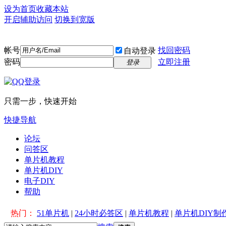
设为首页
收藏本站
开启辅助访问
切换到宽版
帐号
找回密码
自动登录
密码
立即注册
登录
只需一步，快速开始
快捷导航
论坛
问答区
单片机教程
单片机DIY
电子DIY
帮助
热门：
51单片机
|
24小时必答区
|
单片机教程
|
单片机DIY制