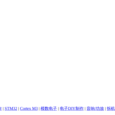
作
|
STM32
|
Cortex M3
|
模数电子
|
电子DIY制作
|
音响/功放
|
拆机