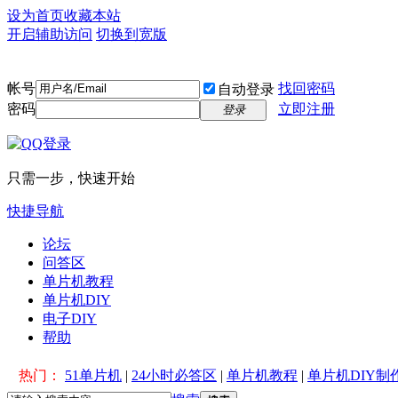
设为首页
收藏本站
开启辅助访问
切换到宽版
帐号
找回密码
自动登录
密码
立即注册
登录
只需一步，快速开始
快捷导航
论坛
问答区
单片机教程
单片机DIY
电子DIY
帮助
热门：
51单片机
|
24小时必答区
|
单片机教程
|
单片机DIY制