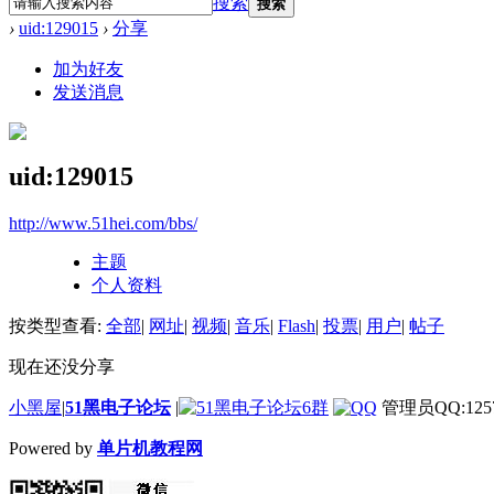
搜索
搜索
›
uid:129015
›
分享
加为好友
发送消息
uid:129015
http://www.51hei.com/bbs/
主题
个人资料
按类型查看:
全部
|
网址
|
视频
|
音乐
|
Flash
|
投票
|
用户
|
帖子
现在还没分享
小黑屋
|
51黑电子论坛
|
管理员QQ:1257
Powered by
单片机教程网