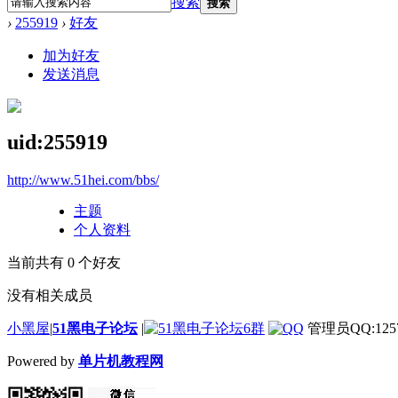
搜索
搜索
›
255919
›
好友
加为好友
发送消息
uid:255919
http://www.51hei.com/bbs/
主题
个人资料
当前共有
0
个好友
没有相关成员
小黑屋
|
51黑电子论坛
|
管理员QQ:1257
Powered by
单片机教程网