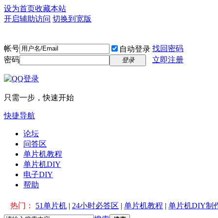
设为首页
收藏本站
开启辅助访问
切换到宽版
帐号
找回密码
自动登录
密码
立即注册
登录
只需一步，快速开始
快捷导航
论坛
问答区
单片机教程
单片机DIY
电子DIY
帮助
热门：
51单片机
|
24小时必答区
|
单片机教程
|
单片机DIY制