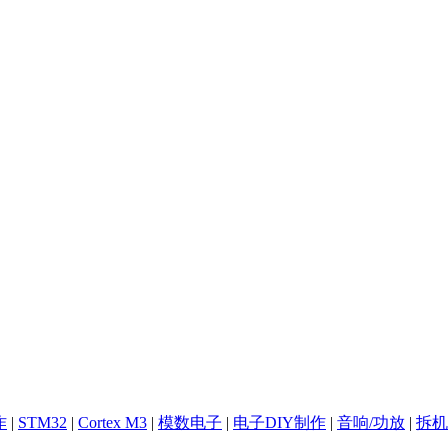
作
|
STM32
|
Cortex M3
|
模数电子
|
电子DIY制作
|
音响/功放
|
拆机