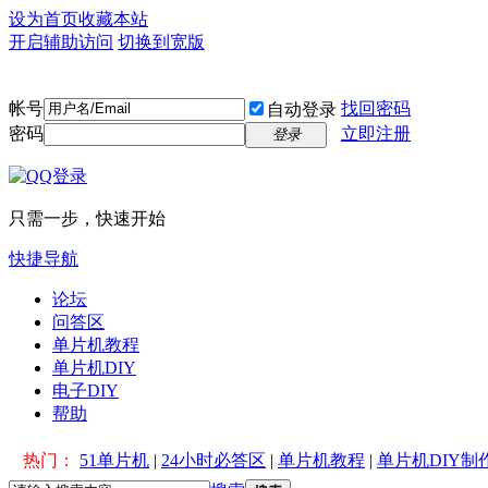
设为首页
收藏本站
开启辅助访问
切换到宽版
帐号
找回密码
自动登录
密码
立即注册
登录
只需一步，快速开始
快捷导航
论坛
问答区
单片机教程
单片机DIY
电子DIY
帮助
热门：
51单片机
|
24小时必答区
|
单片机教程
|
单片机DIY制