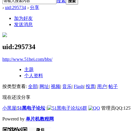
搜索
搜索
›
uid:295734
›
分享
加为好友
发送消息
uid:295734
http://www.51hei.com/bbs/
主题
个人资料
按类型查看:
全部
|
网址
|
视频
|
音乐
|
Flash
|
投票
|
用户
|
帖子
现在还没分享
小黑屋
|
51黑电子论坛
|
管理员QQ:1257
Powered by
单片机教程网