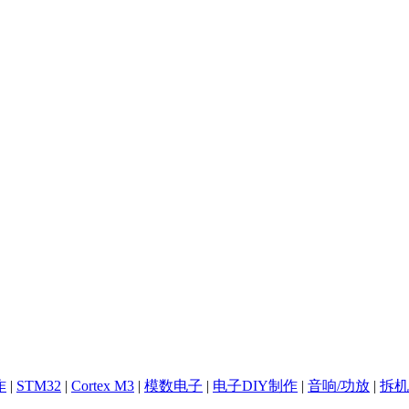
作
|
STM32
|
Cortex M3
|
模数电子
|
电子DIY制作
|
音响/功放
|
拆机