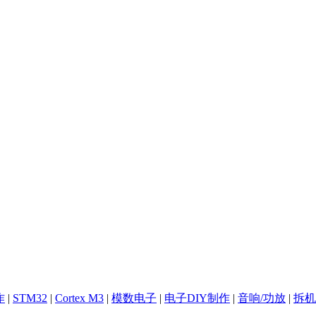
作
|
STM32
|
Cortex M3
|
模数电子
|
电子DIY制作
|
音响/功放
|
拆机