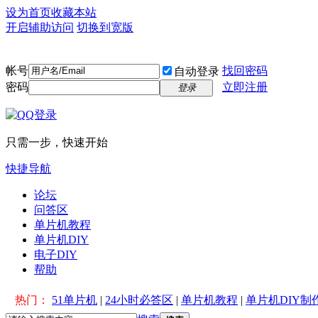
设为首页
收藏本站
开启辅助访问
切换到宽版
帐号
找回密码
自动登录
密码
立即注册
登录
只需一步，快速开始
快捷导航
论坛
问答区
单片机教程
单片机DIY
电子DIY
帮助
热门：
51单片机
|
24小时必答区
|
单片机教程
|
单片机DIY制