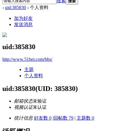
搜索
搜索
›
uid:385830
›
个人资料
加为好友
发送消息
uid:385830
http://www.51hei.com/bbs/
主题
个人资料
uid:385830
(UID: 385830)
邮箱状态
未验证
视频认证
未认证
统计信息
好友数 0
|
回帖数 79
|
主题数 0