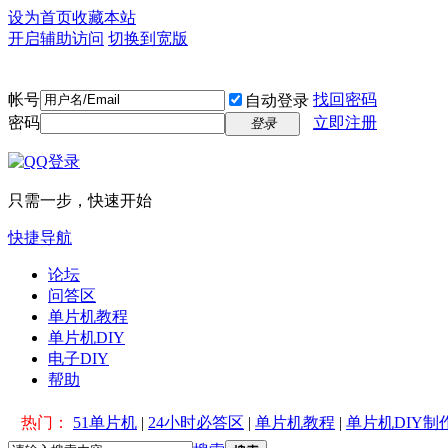
设为首页
收藏本站
开启辅助访问
切换到宽版
帐号
找回密码
自动登录
密码
立即注册
登录
只需一步，快速开始
快捷导航
论坛
问答区
单片机教程
单片机DIY
电子DIY
帮助
热门：
51单片机
|
24小时必答区
|
单片机教程
|
单片机DIY制