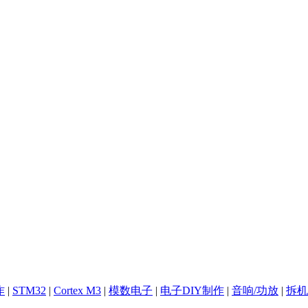
作
|
STM32
|
Cortex M3
|
模数电子
|
电子DIY制作
|
音响/功放
|
拆机