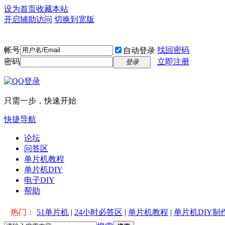
设为首页
收藏本站
开启辅助访问
切换到宽版
帐号
找回密码
自动登录
密码
立即注册
登录
只需一步，快速开始
快捷导航
论坛
问答区
单片机教程
单片机DIY
电子DIY
帮助
热门：
51单片机
|
24小时必答区
|
单片机教程
|
单片机DIY制