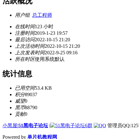
活跃概况
用户组
总工程师
在线时间
123 小时
注册时间
2019-1-23 19:57
最后访问
2022-10-15 21:20
上次活动时间
2022-10-15 21:20
上次发表时间
2022-9-25 09:16
所在时区
使用系统默认
统计信息
已用空间
53.4 KB
积分
89037
威望
0
黑币
88790
贡献
0
小黑屋
|
51黑电子论坛
|
管理员QQ:1257
Powered by
单片机教程网