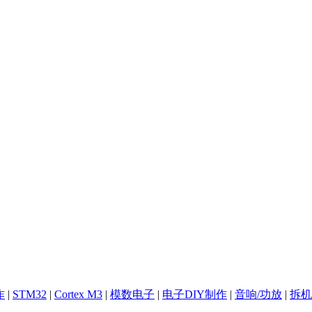
作
|
STM32
|
Cortex M3
|
模数电子
|
电子DIY制作
|
音响/功放
|
拆机