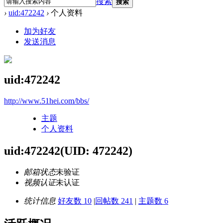
搜索
搜索
›
uid:472242
›
个人资料
加为好友
发送消息
uid:472242
http://www.51hei.com/bbs/
主题
个人资料
uid:472242
(UID: 472242)
邮箱状态
未验证
视频认证
未认证
统计信息
好友数 10
|
回帖数 241
|
主题数 6