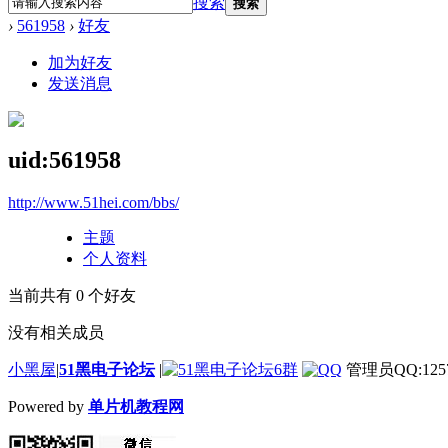
搜索
搜索
›
561958
›
好友
加为好友
发送消息
uid:561958
http://www.51hei.com/bbs/
主题
个人资料
当前共有
0
个好友
没有相关成员
小黑屋
|
51黑电子论坛
|
管理员QQ:1257
Powered by
单片机教程网