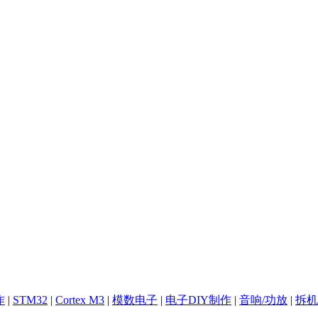
作
|
STM32
|
Cortex M3
|
模数电子
|
电子DIY制作
|
音响/功放
|
拆机