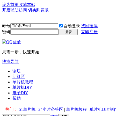
设为首页
收藏本站
开启辅助访问
切换到宽版
帐号
找回密码
自动登录
密码
立即注册
登录
只需一步，快速开始
快捷导航
论坛
问答区
单片机教程
单片机DIY
电子DIY
帮助
热门：
51单片机
|
24小时必答区
|
单片机教程
|
单片机DIY制