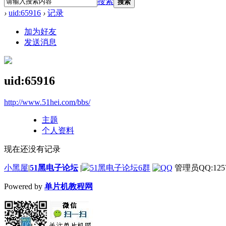
搜索
搜索
›
uid:65916
›
记录
加为好友
发送消息
uid:65916
http://www.51hei.com/bbs/
主题
个人资料
现在还没有记录
小黑屋
|
51黑电子论坛
|
管理员QQ:1257
Powered by
单片机教程网