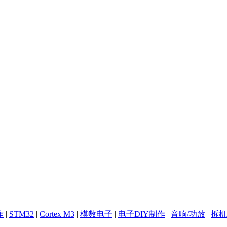
作
|
STM32
|
Cortex M3
|
模数电子
|
电子DIY制作
|
音响/功放
|
拆机