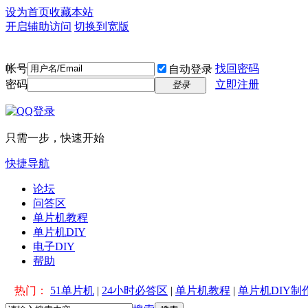
设为首页
收藏本站
开启辅助访问
切换到宽版
帐号
找回密码
自动登录
密码
立即注册
登录
只需一步，快速开始
快捷导航
论坛
问答区
单片机教程
单片机DIY
电子DIY
帮助
热门：
51单片机
|
24小时必答区
|
单片机教程
|
单片机DIY制