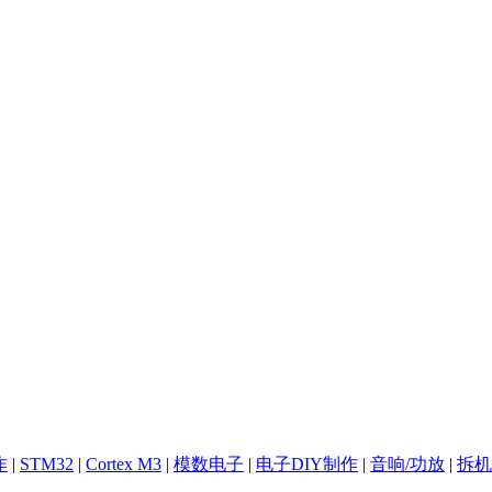
作
|
STM32
|
Cortex M3
|
模数电子
|
电子DIY制作
|
音响/功放
|
拆机