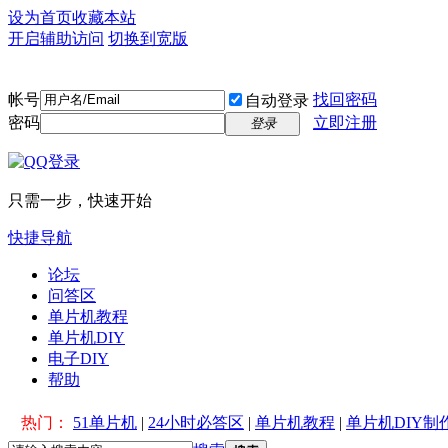
设为首页
收藏本站
开启辅助访问
切换到宽版
帐号
找回密码
自动登录
密码
立即注册
登录
只需一步，快速开始
快捷导航
论坛
问答区
单片机教程
单片机DIY
电子DIY
帮助
热门：
51单片机
|
24小时必答区
|
单片机教程
|
单片机DIY制