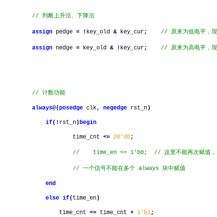
// 判断上升沿、下降沿
assign
pedge
=
!
key_old
&
key_cur
;
// 原来为低电平，
assign
nedge
=
key_old
&
!
key_cur
;
// 原来为高电平，
// 计数功能
always
@(
posedge
clk
,
negedge
rst_n
)
if
(!
rst_n
)
begin
time_cnt
<=
20'd0
;
//
time_en <= 1'b0;
// 这里不能再次赋值
// 一个信号不能在多个 always 块中赋值
end
else
if
(
time_en
)
time_cnt
<=
time_cnt
+
1
'b1
;