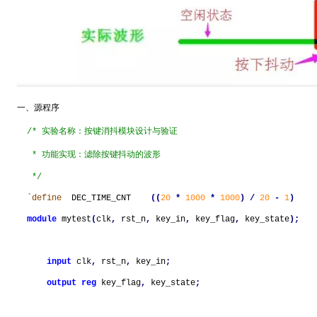
一、
源程序
/* 实验名称：按键消抖模块设计与验证
* 功能实现：滤除按键抖动的波形
*/
`define
DEC_TIME_CNT
((
20
*
1000
*
1000
)
/
20
-
1
)
module
mytest
(
clk
,
rst_n
,
key_in
,
key_flag
,
key_state
);
input
clk
,
rst_n
,
key_in
;
output
reg
key_flag
,
key_state
;