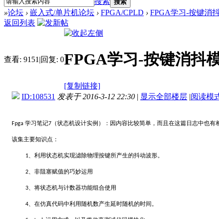
搜索
搜索
»
论坛
›
嵌入式/单片机论坛
›
FPGA/CPLD
›
FPGA学习-按键消
返回列表
FPGA学习-按键消抖
查看:
9151
|
回复:
0
[复制链接]
ID:108531
发表于 2016-3-12 22:30
|
显示全部楼层
|
阅读模
：因内容比较简单，而且在这篇日志中也有
Fpga 学习笔记7（状态机设计实例）
该集主要知识点：
利用状态机实现滤除物理按键所产生的抖动波形。
1、
非阻塞赋值的巧妙运用
2、
将状态机与计数器功能组合使用
3、
在仿真代码中利用随机数产生延时随机的时间。
4、