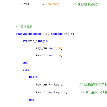
UING
=
4'b1000
;
// 弹起时抖动状态
// 边沿检测
always
@(
posedge
clk
,
negedge
rst_n
)
if
(!
rst_n
)
begin
key_cur
<=
1'b0
;
key_old
<=
1'b0
;
end
else
begin
key_cur
<=
key_in
;
// 这里由于采用了
key_old
<=
key_cur
;
// 所以在同一个时钟
end