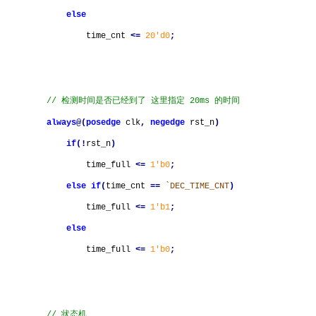
else
time_cnt
<=
20'd0
;
// 检测时间是否已经到了 这里指定 20ms 的时间
always
@(
posedge
clk
,
negedge
rst_n
)
if
(!
rst_n
)
time_full
<=
1'b0
;
else
if
(
time_cnt
==
`DEC_TIME_CNT
)
time_full
<=
1'b1
;
else
time_full
<=
1'b0
;
// 状态机