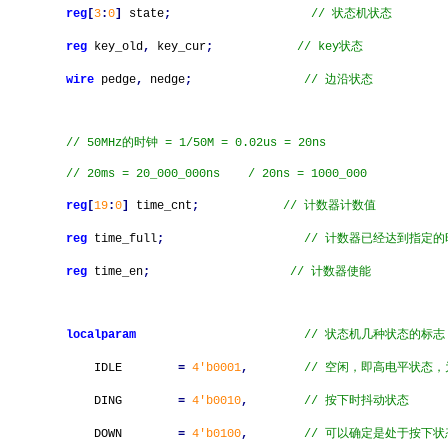
reg
[
3
:
0
]
state
;
// 状态机状态
reg
key_old
,
key_c
ur
;
// key状态
wire
pedge
,
nedge
;
// 边沿状态
// 50MHz的时钟 = 1/50M = 0.02us = 20ns
// 20ms = 20_000_000ns
/ 20ns = 1000_000
reg
[
19
:
0
]
time_cnt
;
// 计数器计数值
reg
time_full
;
// 计数器已经达到指定的
reg
time_en
;
// 计数器使能
localparam
// 状态机几种状态的标志
IDLE
=
4'b0001
,
// 空闲，即高电平状态
DING
=
4'b0010
,
// 按下时抖动状态
DOWN
=
4'b0100
,
// 可以确定是处于按下