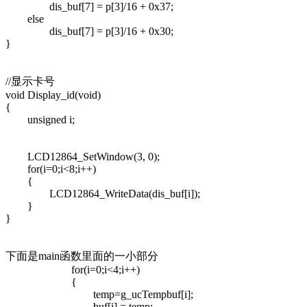
dis_buf[7] = p[3]/16 + 0x37;
else
dis_buf[7] = p[3]/16 + 0x30;
}
//显示卡号
void Display_id(void)
{
unsigned i;
LCD12864_SetWindow(3, 0);
for(i=0;i<8;i++)
{
LCD12864_WriteData(dis_buf[i]);
}
}
下面是main函数里面的一小部分
for(i=0;i<4;i++)
{
temp=g_ucTempbuf[i];
buf[i] = temp;