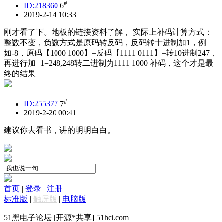
#
ID:218360
6
2019-2-14 10:33
刚才看了下。地板的链接资料了解， 实际上补码计算方式：
整数不变，负数方式是原码转反码，反码转十进制加1，例
如-8，原码【1000 1000】=反码【1111 0111】=转10进制247，
再进行加+1=248,248转二进制为1111 1000 补码，这个才是最
终的结果
#
ID:255377
7
2019-2-20 00:41
建议你去看书，讲的明明白白。
首页
|
登录
|
注册
标准版
|
触屏版
|
电脑版
51黑电子论坛 [开源*共享] 51hei.com