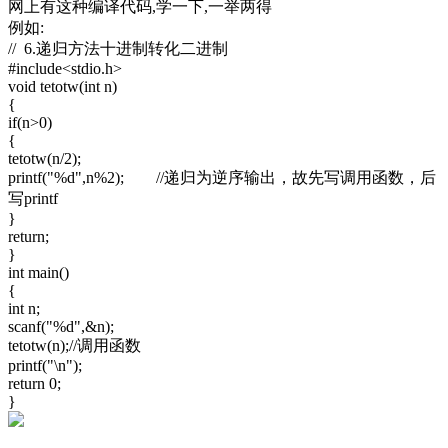
网上有这种编译代码,学一下,一举两得
例如:
// 6.递归方法十进制转化二进制
#include<stdio.h>
void tetotw(int n)
{
if(n>0)
{
tetotw(n/2);
printf("%d",n%2); //递归为逆序输出，故先写调用函数，后
写printf
}
return;
}
int main()
{
int n;
scanf("%d",&n);
tetotw(n);//调用函数
printf("\n");
return 0;
}