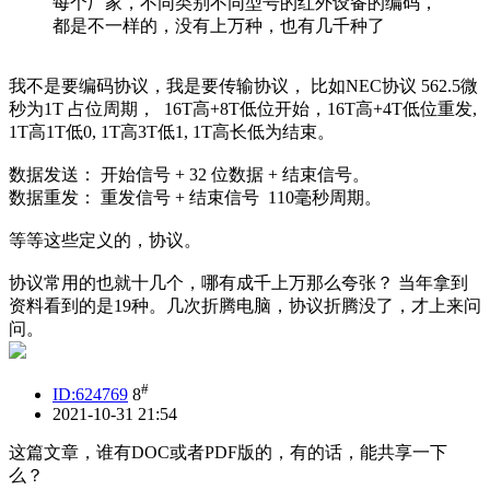
每个厂家，不同类别不同型号的红外设备的编码，
都是不一样的，没有上万种，也有几千种了
我不是要编码协议，我是要传输协议， 比如NEC协议 562.5微
秒为1T 占位周期， 16T高+8T低位开始，16T高+4T低位重发,
1T高1T低0, 1T高3T低1, 1T高长低为结束。
数据发送： 开始信号 + 32 位数据 + 结束信号。
数据重发： 重发信号 + 结束信号 110毫秒周期。
等等这些定义的，协议。
协议常用的也就十几个，哪有成千上万那么夸张？ 当年拿到
资料看到的是19种。几次折腾电脑，协议折腾没了，才上来问
问。
#
ID:624769
8
2021-10-31 21:54
这篇文章，谁有DOC或者PDF版的，有的话，能共享一下
么？