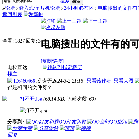
搜索
搜索
»
论坛
›
嵌入式/单片机论坛
›
24小时必答区
›
电脑搜出的文件有
返回列表
查看:
1827
|
回复:
3
电脑搜出的文件有的
[复制链接]
电梯直达
楼主
ID:460466
发表于 2024-3-2 21:15
|
只看该作者
|
只看大图
都是相同的文件呀？
打不开.jpg
(68.14 KB, 下载次数: 60)
分享到:
QQ好友和群
QQ空间
收藏
淘帖
顶
踩
回复