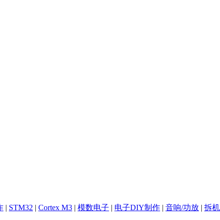
作
|
STM32
|
Cortex M3
|
模数电子
|
电子DIY制作
|
音响/功放
|
拆机