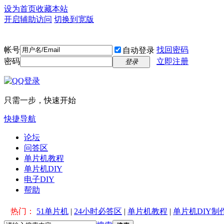
设为首页
收藏本站
开启辅助访问
切换到宽版
帐号
找回密码
自动登录
密码
立即注册
登录
只需一步，快速开始
快捷导航
论坛
问答区
单片机教程
单片机DIY
电子DIY
帮助
热门：
51单片机
|
24小时必答区
|
单片机教程
|
单片机DIY制