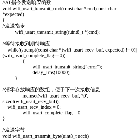
//AT指令发送响应函数
void wifi_usart_transmit_cmd(const char *cmd,const char
*expected)
{
//发送指令
wifi_usart_transmit_string((uint8_t *)cmd);
//等待接收到期待响应
while((strcmp((const char *)wifi_usart_recv_buf, expected) != 0)||
(wifi_usart_complete_flag==0))
{
wifi_usart_transmit_string("error");
delay_1ms(10000);
}
//清零存放响应的数组，便于下一次接收信息
memset(wifi_usart_recv_buf, '\0',
sizeof(wifi_usart_recv_buf));
wifi_usart_recv_index = 0;
wifi_usart_complete_flag = 0;
}
//发送字节
void wifi_usart_transmit_byte(uint8_t ucch)