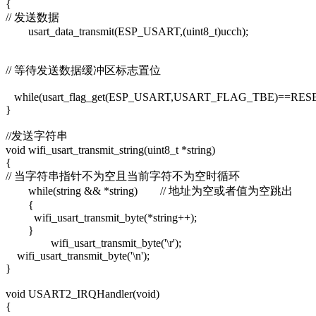
{
// 发送数据
usart_data_transmit(ESP_USART,(uint8_t)ucch);
// 等待发送数据缓冲区标志置位
while(usart_flag_get(ESP_USART,USART_FLAG_TBE)==RES
}
//发送字符串
void wifi_usart_transmit_string(uint8_t *string)
{
// 当字符串指针不为空且当前字符不为空时循环
while(string && *string) // 地址为空或者值为空跳出
{
wifi_usart_transmit_byte(*string++);
}
wifi_usart_transmit_byte('\r');
wifi_usart_transmit_byte('\n');
}
void USART2_IRQHandler(void)
{