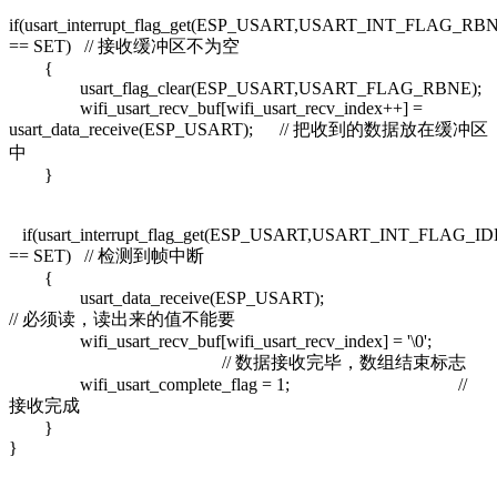
if(usart_interrupt_flag_get(ESP_USART,USART_INT_FLAG_RB
== SET) // 接收缓冲区不为空
{
usart_flag_clear(ESP_USART,USART_FLAG_RBNE);
wifi_usart_recv_buf[wifi_usart_recv_index++] =
usart_data_receive(ESP_USART); // 把收到的数据放在缓冲区
中
}
if(usart_interrupt_flag_get(ESP_USART,USART_INT_FLAG_ID
== SET) // 检测到帧中断
{
usart_data_receive(ESP_USART);
// 必须读，读出来的值不能要
wifi_usart_recv_buf[wifi_usart_recv_index] = '\0';
// 数据接收完毕，数组结束标志
wifi_usart_complete_flag = 1; //
接收完成
}
}