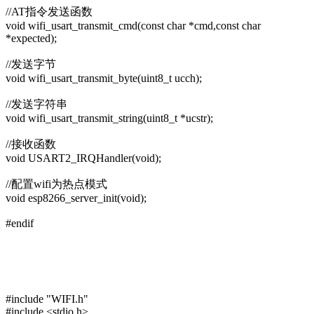
//AT指令发送函数
void wifi_usart_transmit_cmd(const char *cmd,const char
*expected);
//发送字节
void wifi_usart_transmit_byte(uint8_t ucch);
//发送字符串
void wifi_usart_transmit_string(uint8_t *ucstr);
//接收函数
void USART2_IRQHandler(void);
//配置wifi为热点模式
void esp8266_server_init(void);
#endif
#include "WIFI.h"
#include <stdio.h>