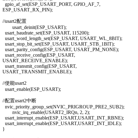
gpio_af_set(ESP_USART_PORT, GPIO_AF_7,
ESP_USART_RX_PIN);
//usart2配置
usart_deinit(ESP_USART);
usart_baudrate_set(ESP_USART, 115200);
usart_word_length_set(ESP_USART, USART_WL_8BIT);
usart_stop_bit_set(ESP_USART, USART_STB_1BIT);
usart_parity_config(ESP_USART, USART_PM_NONE);
usart_receive_config(ESP_USART,
USART_RECEIVE_ENABLE);
usart_transmit_config(ESP_USART,
USART_TRANSMIT_ENABLE);
//使能usart2
usart_enable(ESP_USART);
//配置usart2中断
nvic_priority_group_set(NVIC_PRIGROUP_PRE2_SUB2);
nvic_irq_enable(USART2_IRQn, 2, 2);
usart_interrupt_enable(ESP_USART,USART_INT_RBNE);
usart_interrupt_enable(ESP_USART,USART_INT_IDLE);
}