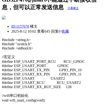
息，但可以正常发送信息
只看楼主
ID:1157678
楼主
2025-8-12 10:02
查看645 回复0
收藏
#include <string.h>
#include "systick.h"
#include <stdbool.h>
//宏定义
#define ESP_USART_PORT_RCU RCU_GPIOC
#define ESP_USART_PORT GPIOC
#define ESP_USART_TX_PIN GPIO_PIN_10
#define ESP_USART_RX_PIN GPIO_PIN_11
#define ESP_USART USART2
#define ESP_USART_RCU RCU_USART2
#define ESP_USART_RX_BUF_SIZE 128
//wifi串口初始化
void wifi_usart_config(void);