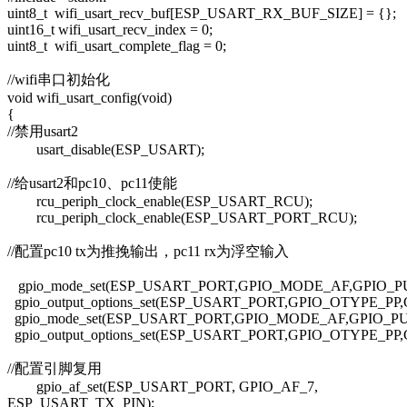
uint8_t wifi_usart_recv_buf[ESP_USART_RX_BUF_SIZE] = {};
uint16_t wifi_usart_recv_index = 0;
uint8_t wifi_usart_complete_flag = 0;
//wifi串口初始化
void wifi_usart_config(void)
{
//禁用usart2
usart_disable(ESP_USART);
//给usart2和pc10、pc11使能
rcu_periph_clock_enable(ESP_USART_RCU);
rcu_periph_clock_enable(ESP_USART_PORT_RCU);
//配置pc10 tx为推挽输出，pc11 rx为浮空输入
gpio_mode_set(ESP_USART_PORT,GPIO_MODE_AF,GPIO_P
gpio_output_options_set(ESP_USART_PORT,GPIO_OTYPE_
gpio_mode_set(ESP_USART_PORT,GPIO_MODE_AF,GPIO_P
gpio_output_options_set(ESP_USART_PORT,GPIO_OTYPE_
//配置引脚复用
gpio_af_set(ESP_USART_PORT, GPIO_AF_7,
ESP_USART_TX_PIN);