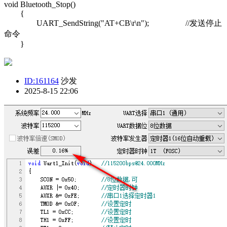
void Bluetooth_Stop()
{
UART_SendString("AT+CB\r\n"); //发送停止
命令
}
ID:161164
沙发
2025-8-15 22:06