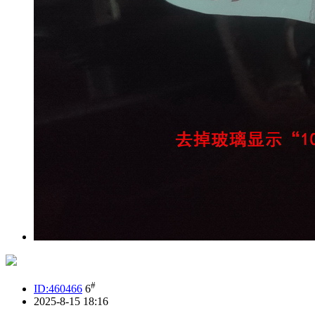
#
ID:460466
6
2025-8-15 18:16