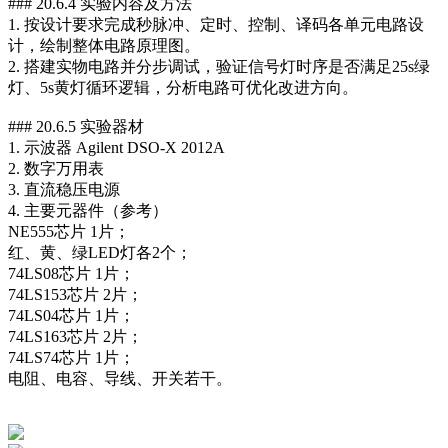
### 20.6.4 实验内容及方法
1. 按设计要求完成秒脉冲、定时、控制、译码各单元电路设
计，绘制整体电路原理图。
2. 搭建实物电路并分步调试，验证信号灯时序是否满足25s绿
灯、5s黄灯循环逻辑，分析电路可优化改进方向。
### 20.6.5 实验器材
1. 示波器 Agilent DSO-X 2012A
2. 数字万用表
3. 直流稳压电源
4. 主要元器件（参考）
NE555芯片 1片；
红、黄、绿LED灯各2个；
74LS08芯片 1片；
74LS153芯片 2片；
74LS04芯片 1片；
74LS163芯片 2片；
74LS74芯片 1片；
电阻、电容、导线、开关若干。