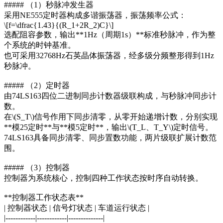
##### （1）秒脉冲发生器
采用NE555定时器构成多谐振荡器，振荡频率公式：
\[f=\dfrac{1.43}{(R_1+2R_2)C}\]
选配阻容参数，输出**1Hz（周期1s）**标准秒脉冲，作为整
个系统的时钟基准。
也可采用32768Hz石英晶体振荡器，经多级分频整形得到1Hz
秒脉冲。
##### （2）定时器
由74LS163四位二进制同步计数器级联构成，与秒脉冲同步计
数。
在\(S_T\)信号作用下同步清零，从零开始递增计数，分别实现
**模25定时**与**模5定时**，输出\(T_L、T_Y\)定时信号。
74LS163具备同步清零、同步置数功能，两片级联扩展计数范
围。
##### （3）控制器
控制器为系统核心，控制四种工作状态按时序自动转换。
**控制器工作状态表**
| 控制器状态 | 信号灯状态 | 车道运行状态 |
|------------|------------|--------------|