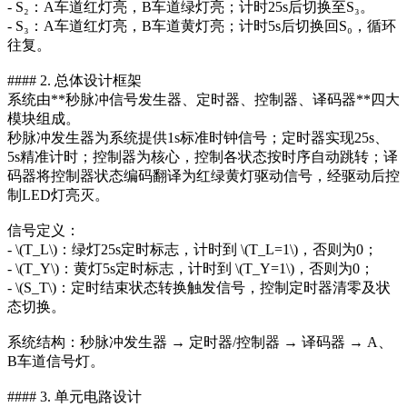
- S₂：A车道红灯亮，B车道绿灯亮；计时25s后切换至S₃。
- S₃：A车道红灯亮，B车道黄灯亮；计时5s后切换回S₀，循环
往复。
#### 2. 总体设计框架
系统由**秒脉冲信号发生器、定时器、控制器、译码器**四大
模块组成。
秒脉冲发生器为系统提供1s标准时钟信号；定时器实现25s、
5s精准计时；控制器为核心，控制各状态按时序自动跳转；译
码器将控制器状态编码翻译为红绿黄灯驱动信号，经驱动后控
制LED灯亮灭。
信号定义：
- \(T_L\)：绿灯25s定时标志，计时到 \(T_L=1\)，否则为0；
- \(T_Y\)：黄灯5s定时标志，计时到 \(T_Y=1\)，否则为0；
- \(S_T\)：定时结束状态转换触发信号，控制定时器清零及状
态切换。
系统结构：秒脉冲发生器 → 定时器/控制器 → 译码器 → A、
B车道信号灯。
#### 3. 单元电路设计