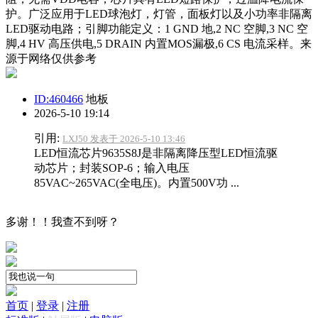
护。广泛应用于LED球泡灯，灯管，面板灯以及小功率非隔离
LED驱动电路；引脚功能定义：1 GND 地,2 NC 空脚,3 NC 空
脚,4 HV 高压供电,5 DRAIN 内置MOS漏极,6 CS 电流采样。来
源于网络仅供参考
ID:460466
地板
2026-5-10 19:14
引用:
LXJ50 发表于 2026-5-10 13:46
LED恒流芯片9635S8J是非隔离降压型LED恒流驱
动芯片；封装SOP-6；输入电压
85VAC~265VAC(全电压)。内置500V功 ...
多谢！！我查不到呀？
首页
|
登录
|
注册