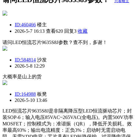
只看楼主
ID:460466
楼主
2026-5-7 16:13
查看620 回复3
收藏
请问LED恒流芯片9635S8J参数？查不到，多谢！
ID:584814
沙发
2026-5-8 12:29
大概率是山上的货
ID:164988
板凳
2026-5-10 13:46
LED恒流芯片9635S8J是非隔离降压型LED恒流驱动芯片；封
装SOP-6；输入电压85VAC~265VAC(全电压)。内置500V功率
MOSFET；控制模式为：准谐振（QR），降低开关损耗。效
率最高93%；输出电流精度：正负3%；启动时无需启动电
阻，无需VDD电容；芯片具有LED短路保护，过温降电流保