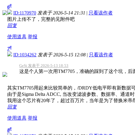
#
6
ID:1170970
发表于 2026-5-14 21:31
|
只看该作者
图片上传不了，完整的见附件吧
回复
使用道具
举报
#
7
ID:1034262
发表于 2026-5-15 12:08
|
只看该作者
GeSi 发表于 2026-5-13 18:53
这是个人第一次用TM7705，准确的踩到了这个坑，后
其实TM7705用起来比较简单的，/DRDY低电平即有新数
由于是Sigma Delta ADCC, 当改变滤波参数、数
我用这个芯片有20年了，超过百万片，当年是为了替换米帝昂贵
回复
使用道具
举报
#
8