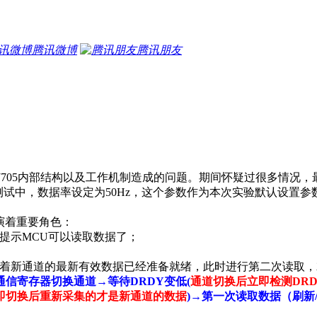
腾讯微博
腾讯朋友
为7705内部结构以及工作机制造成的问题。期间怀疑过很多情
测试中，数据率设定为50Hz，这个参数作为本次实验默认设置参数，
演着重要角色：
提示MCU可以读取数据了；
志着新通道的最新有效数据已经准备就绪，此时进行第二次读取
通信寄存器切换通道→等待
DRDY
变低
(
通道切换后立即检测
DR
即切换后重新采集的才是新通道的数据
)
→第一次读取数据（刷新