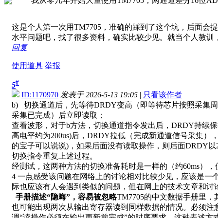
我从零几年开始大量使用TM7705，两通道差分16位
这是个人第一次用TM7705，准确的踩到了这个坑，后面
水平问题吧，找了很多资料，确实比较少见。就当个人教训，
回复
使用道具
举报
#
5
ID:1170970
发表于 2026-5-13 19:05
|
只看该作者
b) 切换通道后，先等待DRDY变高（即等待芯片按照采
采集已完成）后立即读取；
查看波形，对于b方法，切换通道指令发出后，DRDY持续保持
高电平约为200us)后，DRDY拉低（完成新通道信号采集
的宝子可以说说)，如果后面没有读取操作，则后面DRDY以2
切换指令重复上述过程。
经测试，这两种方法的切换准备耗时是一样的（约60ms）
4 一点感受该问题在网络上的讨论相对比较少见，应该是一个
际也应该有人会遇到类似的问题，但在网上的技术文章和讨
手册描述
“
隐晦
”
，容易被忽略
TM7705的中文数据手册里
也可能出现两次从输出寄存器读到同样数据的情况。必须注意
调“读操作必须在输出更新前完成”的时序要求。这种表述