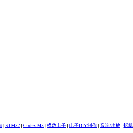
作
|
STM32
|
Cortex M3
|
模数电子
|
电子DIY制作
|
音响/功放
|
拆机