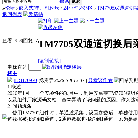
搜索
搜索
»
论坛
›
嵌入式/单片机论坛
›
24小时必答区
›
TM7705双通道
返回列表
查看:
959
|
回复:
7
TM7705双通道切换
[复制链接]
电梯直达
楼主
ID:1170970
发表于 2026-5-8 12:47
|
只看该作者
1 概述
2026年1月，一个实验性的项目中，利用安富莱TM7705模
以及组件厂家源码文档，基本弄清了该问题的原因。作为这
2 问题现象
使用TM7705组件时，单通道采集，设置参数后，单独使
道数据被报送到2通道，2通道数据也报送到1通道。以