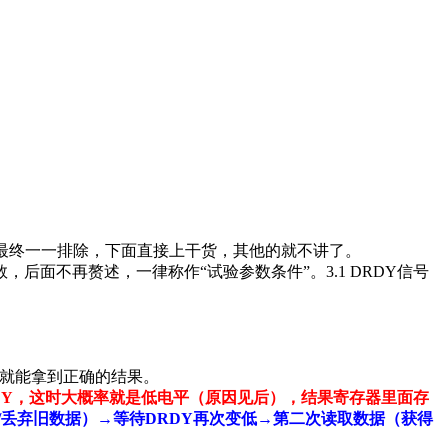
况，最终一一排除，下面直接上干货，其他的就不讲了。
后面不再赘述，一律称作“试验参数条件”。3.1 DRDY
信号
，就能拿到正确的结果。
DY
，这时大概率就是低电平（原因见后），结果寄存器里面存
/
丢弃旧数据）→等待
DRDY
再次变低→第二次读取数据（获得