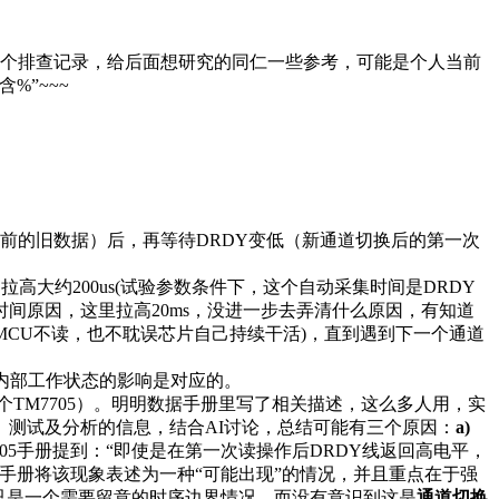
做个排查记录，给后面想研究的同仁一些参考，可能是个人当前
%”~~~
换前的旧数据）后，再等待DRDY变低（新通道切换后的第一次
高大约200us(试验参数条件下，这个自动采集时间是DRDY
于时间原因，这里拉高20ms，没进一步去弄清什么原因，有知道
使MCU不读，也不耽误芯片自己持续干活)，直到遇到下一个通道
件内部工作状态的影响是对应的。
个TM7705）。明明数据手册里写了相关描述，这么多人用，实
测试及分析的信息，结合AI讨论，总结可能有三个原因：
a)
705手册提到：“即使是在第一次读操作后DRDY线返回高电平，
手册将该现象表述为一种“可能出现”的情况，并且重点在于强
只是一个需要留意的时序边界情况，而没有意识到这是
通道切换