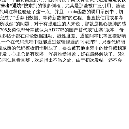
来者“避坑”
搜索到的很多例程，尤其是那些被广泛引用、验证
码注释也验证了这一点。并且，main函数的调用示例中，切
动完成了“丢弃旧数据、等待新数据”的过程。当直接使用或参考
所以然”的问题，对于有强迫症的人来说，那就是抓心挠肺的感
05及类似型号常被认为AD7705的国产替代或“山寨”版本，价
很多帖子都在讨论数据跳动、线性度差、通道间串扰等直接影响
是一个在代码流程中就能通过逻辑规避的“小细节”，只要代码能
被成熟的代码模板悄悄解决了，要么被其他更棘手的硬件或稳定
开发，心里总是有疙瘩，浑身难受得紧，好在最终解决了。5说
位同仁且看且辨，欢迎指出不当之处。由于初次发帖，还不会