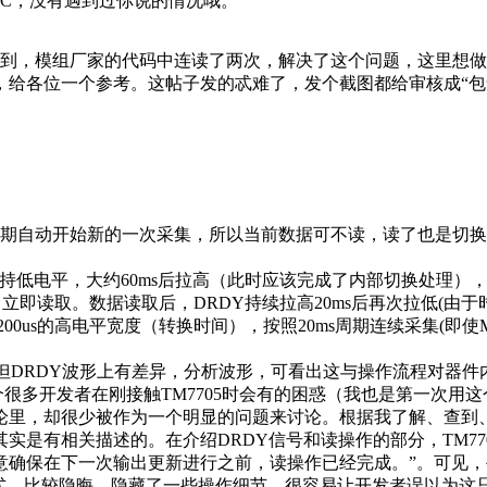
ADC，没有遇到过你说的情况哦。
会提到，模组厂家的代码中连读了两次，解决了这个问题，这里想
给各位一个参考。这帖子发的忒难了，发个截图都给审核成“包含
集周期自动开始新的一次采集，所以当前数据可不读，读了也是切
低电平，大约60ms后拉高（此时应该完成了内部切换处理），拉
），立即读取。数据读取后，DRDY持续拉高20ms后再次拉低(由
00us的高电平宽度（转换时间），按照20ms周期连续采集(即
，但DRDY波形上有差异，分析波形，可看出这与操作流程对器
很多开发者在刚接触TM7705时会有的困惑（我也是第一次用这
论里，却很少被作为一个明显的问题来讨论。根据我了解、查到、
，其实是有相关描述的。在介绍DRDY信号和读操作的部分，TM7
确保在下一次输出更新进行之前，读操作已经完成。”。可见，
方式，比较隐晦，隐藏了一些操作细节，很容易让开发者误以为这