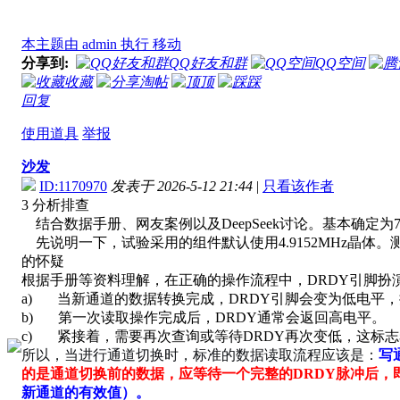
本主题由 admin 执行 移动
分享到:
QQ好友和群
QQ空间
收藏
淘帖
顶
踩
回复
使用道具
举报
沙发
ID:1170970
发表于 2026-5-12 21:44
|
只看该作者
3 分析排查
结合数据手册、网友案例以及DeepSeek讨论。基本确定
先说明一下，试验采用的组件默认使用4.9152MHz晶体。
的怀疑
根据手册等资料理解，在正确的操作流程中，DRDY引脚扮
a) 当新通道的数据转换完成，DRDY引脚会变为低电平，
b) 第一次读取操作完成后，DRDY通常会返回高电平。
c) 紧接着，需要再次查询或等待DRDY再次变低，这标
所以，当进行通道切换时，标准的数据读取流程应该是：
写
的是通道切换前的数据，应等待一个完整的
DRDY
脉冲后，
新通道的有效值）。