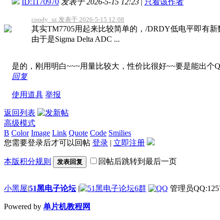
ID:1170970
发表于 2026-5-15 12:23
|
只看该作者
coody_sz 发表于 2026-5-15 12:08
其实TM7705用起来比较简单的，/DRDY低电平即
由于是Sigma Delta ADC ...
是的，刚用明白~~~用量比较大，性价比很好~~要是能出个Q
回复
使用道具
举报
返回列表
高级模式
B
Color
Image
Link
Quote
Code
Smilies
您需要登录后才可以回帖
登录
|
立即注册
本版积分规则
回帖后跳转到最后一页
发表回复
小黑屋
|
51黑电子论坛
|
管理员QQ:1257
Powered by
单片机教程网