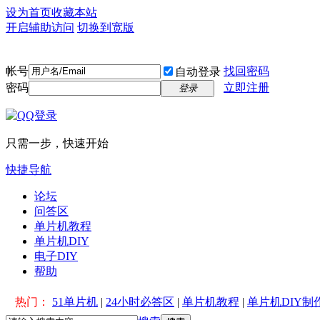
设为首页
收藏本站
开启辅助访问
切换到宽版
帐号
找回密码
自动登录
密码
立即注册
登录
只需一步，快速开始
快捷导航
论坛
问答区
单片机教程
单片机DIY
电子DIY
帮助
热门：
51单片机
|
24小时必答区
|
单片机教程
|
单片机DIY制