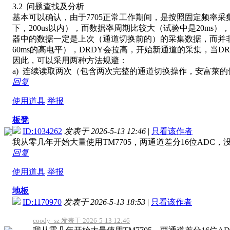
3.2 问题查找及分析
基本可以确认，由于7705正常工作期间，是按照固定频率
下，200us以内），而数据率周期比较大（试验中是20m
器中的数据一定是上次（通道切换前的）的采集数据，而并
60ms的高电平），DRDY会拉高，开始新通道的采集，当
因此，可以采用两种方法规避：
a) 连续读取两次（包含两次完整的通道切换操作，安富莱
回复
使用道具
举报
板凳
ID:1034262
发表于 2026-5-13 12:46
|
只看该作者
我从零几年开始大量使用TM7705，两通道差分16位ADC
回复
使用道具
举报
地板
ID:1170970
发表于 2026-5-13 18:53
|
只看该作者
coody_sz 发表于 2026-5-13 12:46