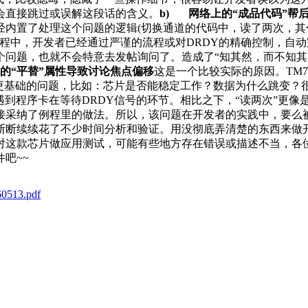
会直接跳过或误解这段话的含义。
b)
网络上的“成品代码”帮后
内置了处理这个问题的逻辑(切换通道的代码中，读了两次，其代
流程中，开发者已经通过严谨的流程或对DRDY的精确控制，自
个问题，也就不会特意去发帖询问了。造成了“知其然，而不知其
的“平替”属性导致讨论焦点偏移
这是一个比较实际的原因。TM77
或更基础的问题，比如：芯片是否能稳定工作？数据为什么跳变？
遇到程序卡在等待DRDY信号的环节。相比之下，“读两次”更像
接采纳了例程里的做法。所以，该问题在开发者的实践中，要么
断断续续花了不少时间分析和验证。用没彻底弄清楚的东西来做
对这款芯片做应用测试，可能有些地方存在错误或描述不当，各
吧~~
13.pdf