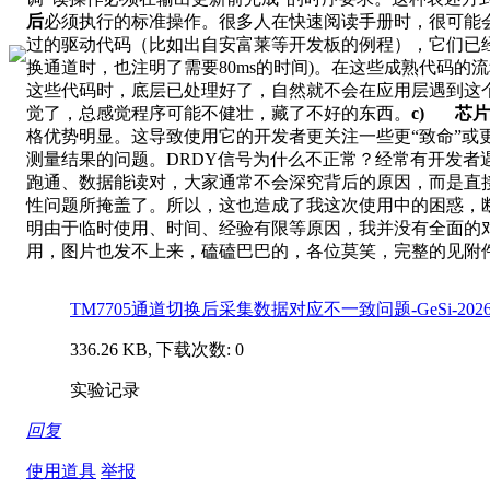
后
必须执行的标准操作。很多人在快速阅读手册时，很可能
过的驱动代码（比如出自安富莱等开发板的例程），它们已经
换通道时，也注明了需要80ms的时间)。在这些成熟代码的
这些代码时，底层已处理好了，自然就不会在应用层遇到这
觉了，总感觉程序可能不健壮，藏了不好的东西。
c)
芯片
格优势明显。这导致使用它的开发者更关注一些更“致命”
测量结果的问题。DRDY信号为什么不正常？经常有开发者
跑通、数据能读对，大家通常不会深究背后的原因，而是直
性问题所掩盖了。所以，这也造成了我这次使用中的困惑，
明由于临时使用、时间、经验有限等原因，我并没有全面的
用，图片也发不上来，磕磕巴巴的，各位莫笑，完整的见附件
TM7705通道切换后采集数据对应不一致问题-GeSi-202605
336.26 KB, 下载次数: 0
实验记录
回复
使用道具
举报