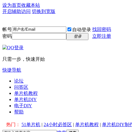
设为首页
收藏本站
开启辅助访问
切换到宽版
帐号
找回密码
自动登录
密码
立即注册
登录
只需一步，快速开始
快捷导航
论坛
问答区
单片机教程
单片机DIY
电子DIY
帮助
热门：
51单片机
|
24小时必答区
|
单片机教程
|
单片机DIY制