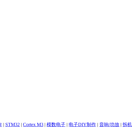
作
|
STM32
|
Cortex M3
|
模数电子
|
电子DIY制作
|
音响/功放
|
拆机