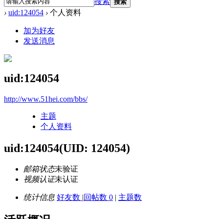
搜索
搜索
›
uid:124054
›
个人资料
加为好友
发送消息
uid:124054
http://www.51hei.com/bbs/
主题
个人资料
uid:124054
(UID: 124054)
邮箱状态
未验证
视频认证
未认证
统计信息
好友数
|
回帖数 0
|
主题数