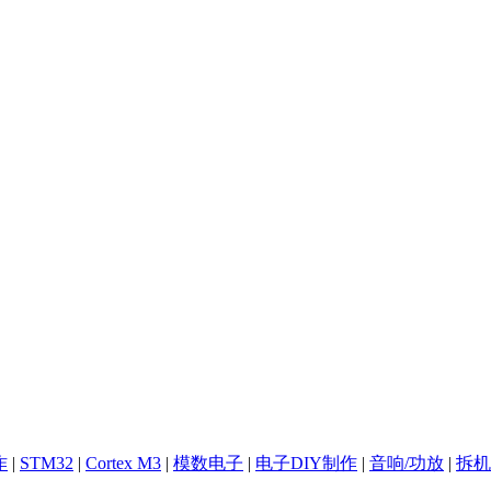
作
|
STM32
|
Cortex M3
|
模数电子
|
电子DIY制作
|
音响/功放
|
拆机