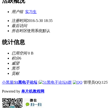
活跃概况
用户组
实习生
注册时间
2016-5-30 18:35
最后访问
所在时区
使用系统默认
统计信息
已用空间
0 B
积分
6
威望
黑币
贡献
小黑屋
|
51黑电子论坛
|
管理员QQ:1257
Powered by
单片机教程网