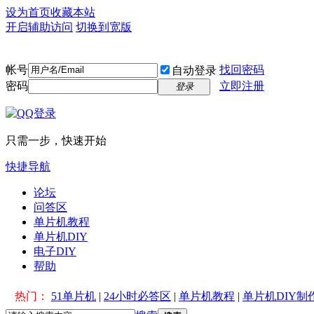
设为首页
收藏本站
开启辅助访问
切换到宽版
帐号
找回密码
自动登录
密码
立即注册
登录
只需一步，快速开始
快捷导航
论坛
问答区
单片机教程
单片机DIY
电子DIY
帮助
热门：
51单片机
|
24小时必答区
|
单片机教程
|
单片机DIY制