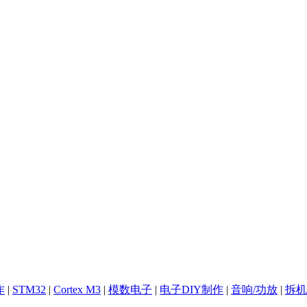
作
|
STM32
|
Cortex M3
|
模数电子
|
电子DIY制作
|
音响/功放
|
拆机