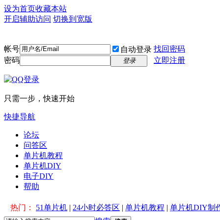
设为首页
收藏本站
开启辅助访问
切换到宽版
帐号
找回密码
自动登录
密码
立即注册
登录
只需一步，快速开始
快捷导航
论坛
问答区
单片机教程
单片机DIY
电子DIY
帮助
热门：
51单片机
|
24小时必答区
|
单片机教程
|
单片机DIY制