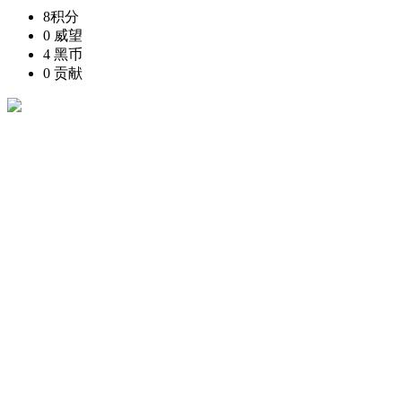
8
积分
0
威望
4
黑币
0
贡献