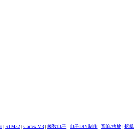
作
|
STM32
|
Cortex M3
|
模数电子
|
电子DIY制作
|
音响/功放
|
拆机