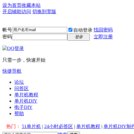
设为首页
收藏本站
开启辅助访问
切换到宽版
帐号
找回密码
自动登录
密码
立即注册
登录
只需一步，快速开始
快捷导航
论坛
问答区
单片机教程
单片机DIY
电子DIY
帮助
热门：
51单片机
|
24小时必答区
|
单片机教程
|
单片机DIY制