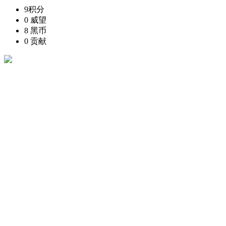
9
积分
0
威望
8
黑币
0
贡献