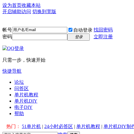
设为首页
收藏本站
开启辅助访问
切换到宽版
帐号
找回密码
自动登录
密码
立即注册
登录
只需一步，快速开始
快捷导航
论坛
问答区
单片机教程
单片机DIY
电子DIY
帮助
热门：
51单片机
|
24小时必答区
|
单片机教程
|
单片机DIY制