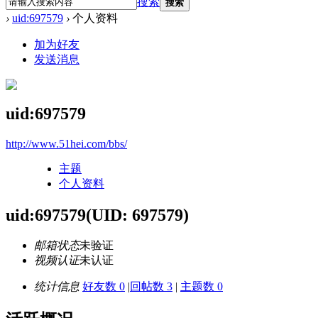
搜索
搜索
›
uid:697579
›
个人资料
加为好友
发送消息
uid:697579
http://www.51hei.com/bbs/
主题
个人资料
uid:697579
(UID: 697579)
邮箱状态
未验证
视频认证
未认证
统计信息
好友数 0
|
回帖数 3
|
主题数 0