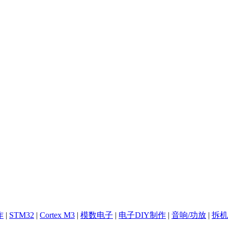
作
|
STM32
|
Cortex M3
|
模数电子
|
电子DIY制作
|
音响/功放
|
拆机