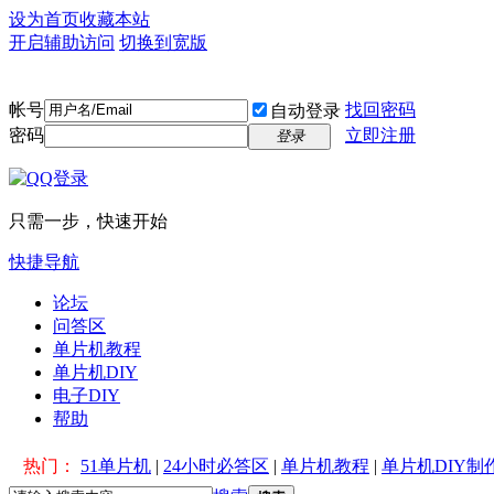
设为首页
收藏本站
开启辅助访问
切换到宽版
帐号
找回密码
自动登录
密码
立即注册
登录
只需一步，快速开始
快捷导航
论坛
问答区
单片机教程
单片机DIY
电子DIY
帮助
热门：
51单片机
|
24小时必答区
|
单片机教程
|
单片机DIY制