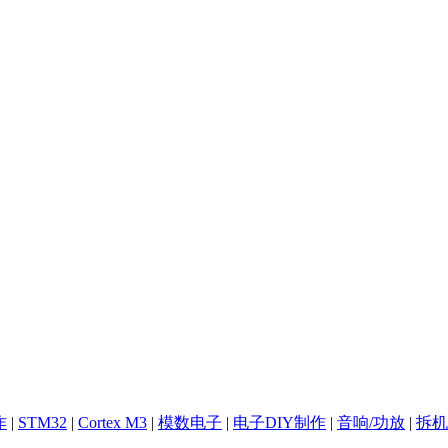
作
|
STM32
|
Cortex M3
|
模数电子
|
电子DIY制作
|
音响/功放
|
拆机