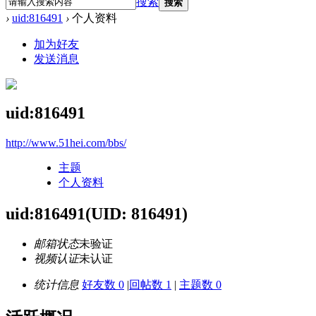
搜索
搜索
›
uid:816491
›
个人资料
加为好友
发送消息
uid:816491
http://www.51hei.com/bbs/
主题
个人资料
uid:816491
(UID: 816491)
邮箱状态
未验证
视频认证
未认证
统计信息
好友数 0
|
回帖数 1
|
主题数 0