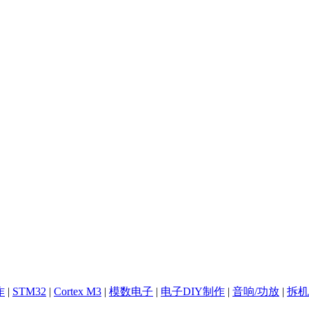
作
|
STM32
|
Cortex M3
|
模数电子
|
电子DIY制作
|
音响/功放
|
拆机