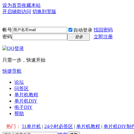
设为首页
收藏本站
开启辅助访问
切换到宽版
帐号
找回密码
自动登录
密码
立即注册
登录
只需一步，快速开始
快捷导航
论坛
问答区
单片机教程
单片机DIY
电子DIY
帮助
热门：
51单片机
|
24小时必答区
|
单片机教程
|
单片机DIY制