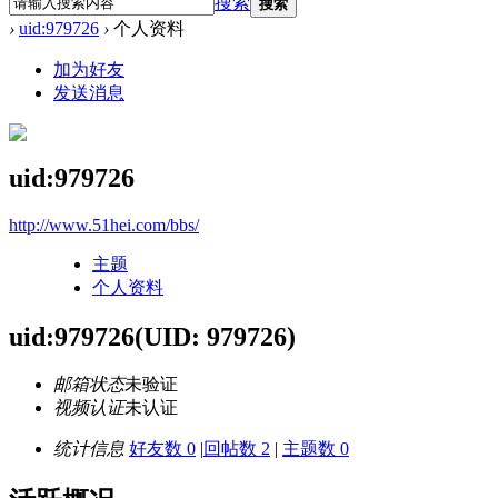
搜索
搜索
›
uid:979726
›
个人资料
加为好友
发送消息
uid:979726
http://www.51hei.com/bbs/
主题
个人资料
uid:979726
(UID: 979726)
邮箱状态
未验证
视频认证
未认证
统计信息
好友数 0
|
回帖数 2
|
主题数 0