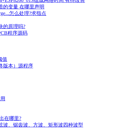
2864+ESP8266_01S组成网络时间 有待改善
质的变量 在哪里声明
converge...怎么处理?求指点
块的原理吗?
PCB程序源码
度阈值
终版本）源程序
作用
题出在哪里?
正弦波、锯齿波、方波、矩形波四种波型