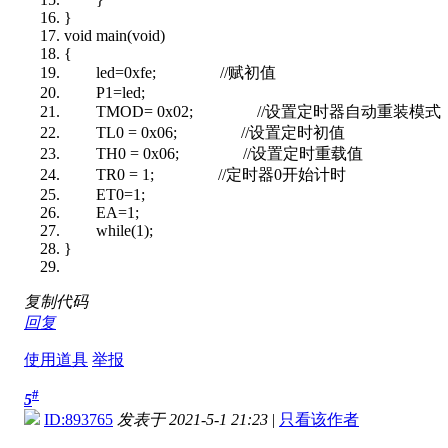
}
void main(void)
{
led=0xfe; //赋初值
P1=led;
TMOD= 0x02; //设置定时器自动重装模式
TL0 = 0x06; //设置定时初值
TH0 = 0x06; //设置定时重载值
TR0 = 1; //定时器0开始计时
ET0=1;
EA=1;
while(1);
}
复制代码
回复
使用道具
举报
#
5
ID:893765
发表于 2021-5-1 21:23
|
只看该作者