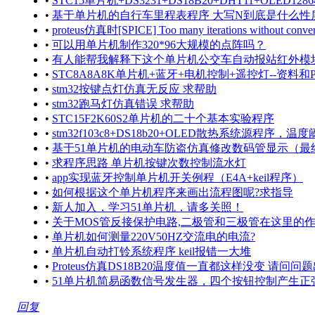
•
STC15单片机+DS3231+DS18B20+DHT11+OLED1
•
基于单片机的自行车里程表程序 大写N到底是什么性
•
proteus仿真时[SPICE] Too many iterations without 
•
可以用单片机制作320*96大规模的点阵吗？
•
有人能帮我解释下这个单片机公交车自动报站红外模
•
STC8A8A8K单片机+蓝牙+电机控制+遥控灯--资料和
•
stm32按键点灯仿真无反应 求帮助
•
stm32跑马灯仿真错误 求帮助
•
STC15F2K60S2单片机的二十个基本实验程序
•
stm32f103c8+DS18b20+OLED散热系统源程序，温
•
基于51单片机的电动车防盗仿真修改数码管显示（最
•
求程序思路 单片机按键次数控制流水灯
•
app实现蓝牙控制单片机开关例程（E4A+keil程序）
•
如何根据这个单片机程序来画出流程图呢?求指导
•
新人加入，学习51单片机，请多关照！
•
关于MOS管反接保护电路,二极管和三极管在这里的
•
单片机如何测量220V50HZ交流电的电流?
•
单片机自动打铃系统程序 keil报错一大堆
•
Proteus仿真DS18B20温度值一直都这样没变 请问问
•
51单片机简易函数信号发生器，四个按钮控制产生
回复