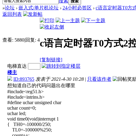
搜索
搜索
»
论坛
›
嵌入式/单片机论坛
›
24小时必答区
›
c语言定时器T0方式
返回列表
查看:
5880
|
回复:
4
c语言定时器T0方式2控
[复制链接]
电梯直达
楼主
ID:893765
发表于 2021-4-30 10:28
|
只看该作者
想知道自己的代码问题出在哪里
#include<reg51.h>
#include<intrins.h>
#define uchar unsigned char
uchar count=0;
uchar led;
void time0(void)interrupt 1
{ TH0=-100000/250;
TL0=-100000%250;
count++;