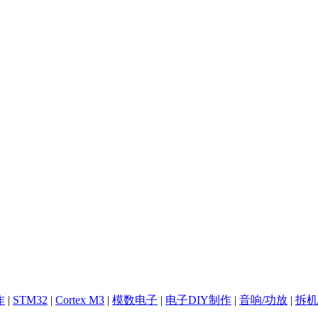
作
|
STM32
|
Cortex M3
|
模数电子
|
电子DIY制作
|
音响/功放
|
拆机