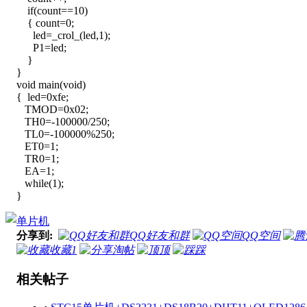
if(count==10)
{ count=0;
led=_crol_(led,1);
P1=led;
}
}
void main(void)
{ led=0xfe;
TMOD=0x02;
TH0=-100000/250;
TL0=-100000%250;
ET0=1;
TR0=1;
EA=1;
while(1);
}
单片机
分享到:
QQ好友和群
QQ空间
收藏
1
淘帖
顶
踩
相关帖子