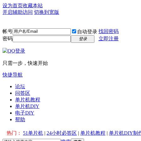
设为首页
收藏本站
开启辅助访问
切换到宽版
帐号
找回密码
自动登录
密码
立即注册
登录
只需一步，快速开始
快捷导航
论坛
问答区
单片机教程
单片机DIY
电子DIY
帮助
热门：
51单片机
|
24小时必答区
|
单片机教程
|
单片机DIY制