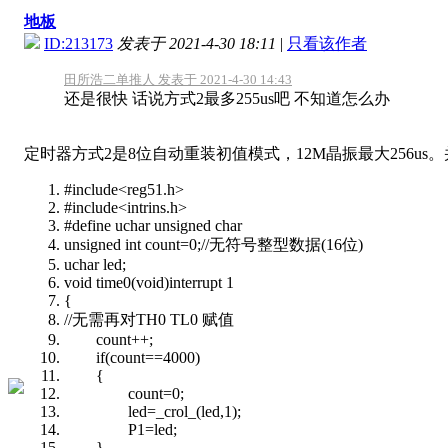
地板
ID:213173
发表于 2021-4-30 18:11
|
只看该作者
田所浩二单推人 发表于 2021-4-30 14:43
还是很快 话说方式2最多255us吧 不知道怎么办
定时器方式2是8位自动重装初值模式，12M晶振最大256us。并
#include<reg51.h>
#include<intrins.h>
#define uchar unsigned char
unsigned int count=0;//无符号整型数据(16位)
uchar led;
void time0(void)interrupt 1
{
//无需再对TH0 TL0 赋值
count++;
if(count==4000)
{
count=0;
led=_crol_(led,1);
P1=led;
}