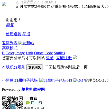
wulin 发表于 2021-4-30 18:11
定时器方式2是8位自动重装初值模式，12M晶振最大256us
谢谢您！
回复
使用道具
举报
返回列表
高级模式
B
Color
Image
Link
Quote
Code
Smilies
您需要登录后才可以回帖
登录
|
立即注册
本版积分规则
回帖后跳转到最后一页
发表回复
小黑屋
|
51黑电子论坛
|
管理员QQ:1257
Powered by
单片机教程网