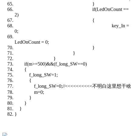
}
if(LedOnCount ==
2)
{
key_In =
0;
LedOnCount = 0;
}
}
}
if(m>=500)&&(f_long_SW==0)
{
f_long_SW=1;
{
f_long_SW=0;//<<<<<<<<<<不明白这里想干啥
m=0;
}
}
}
}