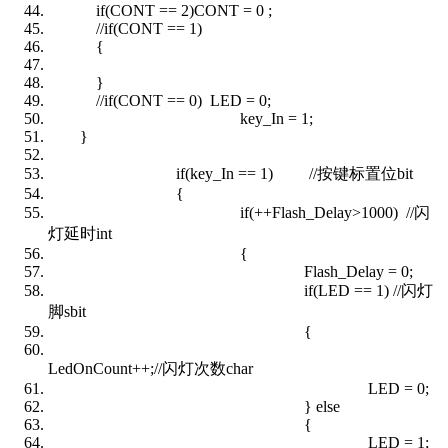
if(CONT == 2)CONT = 0 ;
//if(CONT == 1)
{
}
//if(CONT == 0) LED = 0;
key_In = 1;
}
if(key_In == 1) //按键标置位bit
{
if(++Flash_Delay>1000) //闪
灯延时int
{
Flash_Delay = 0;
if(LED == 1) //闪灯
脚sbit
{
LedOnCount++;//闪灯次数char
LED = 0;
} else
{
LED = 1;