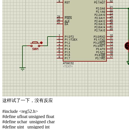
这样试了一下，没有反应
#include <reg52.h>
#define ufloat unsigned float
#define uchar unsigned char
#define uint unsigned int