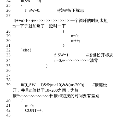
if(SW == 0)
{
f_SW=0; //按键按下标志
if(++n>100)//<<<<<<<<<<<<<<<一个循环的时间太短，
m一下子就加爆了，延时一下
{
n=0;
m++;
}
}else{
f_SW=1; //按键松开标志
n=0;//<<<<<<<<<<<清零
}
if((f_SW==1)&&(m>10)&&(m<200)) //按键松
开，并且m值处于10~200之间，为短
按//<<<<<<<<<<<<<长按和短按的时间要有差别
{
m=0;
CONT++;