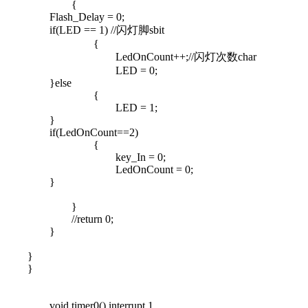
{
Flash_Delay = 0;
if(LED == 1) //闪灯脚sbit
{
LedOnCount++;//闪灯次数char
LED = 0;
}else
{
LED = 1;
}
if(LedOnCount==2)
{
key_In = 0;
LedOnCount = 0;
}
}
//return 0;
}
}
}
void timer0() interrupt 1