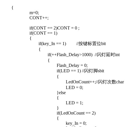
{
m=0;
CONT++;
if(CONT == 2)CONT = 0 ;
if(CONT == 1)
{
if(key_In == 1) //按键标置位bit
{
if(++Flash_Delay>1000) //闪灯延时int
{
Flash_Delay = 0;
if(LED == 1) //闪灯脚sbit
{
LedOnCount++;//闪灯次数char
LED = 0;
}else
{
LED = 1;
}
if(LedOnCount == 2)
{
key_In = 0;