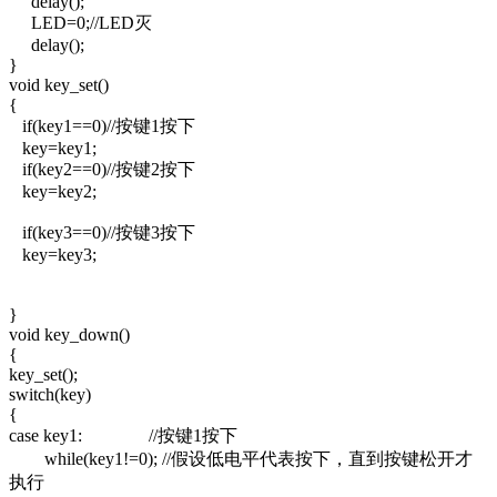
delay();
LED=0;//LED灭
delay();
}
void key_set()
{
if(key1==0)//按键1按下
key=key1;
if(key2==0)//按键2按下
key=key2;
if(key3==0)//按键3按下
key=key3;
}
void key_down()
{
key_set();
switch(key)
{
case key1: //按键1按下
while(key1!=0); //假设低电平代表按下，直到按键松开才
执行