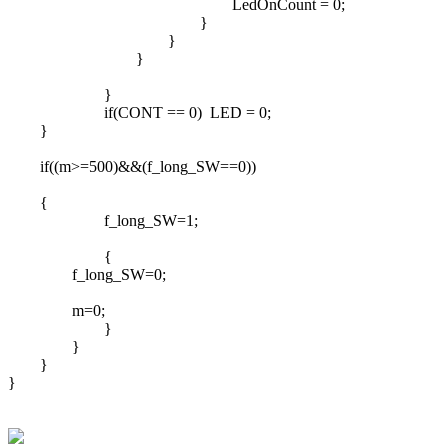
LedOnCount = 0;
}
}
}
}
if(CONT == 0) LED = 0;
}
if((m>=500)&&(f_long_SW==0))
{
f_long_SW=1;
{
f_long_SW=0;
m=0;
}
}
}
}