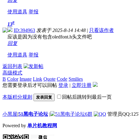
回复
使用道具
举报
#
13
ID:394963
发表于 2025-8-14 14:48
|
只看该作者
应该是因为没有包含oledfont.h头文件吧
回复
使用道具
举报
返回列表
高级模式
B
Color
Image
Link
Quote
Code
Smilies
您需要登录后才可以回帖
登录
|
立即注册
本版积分规则
回帖后跳转到最后一页
发表回复
小黑屋
|
51黑电子论坛
|
管理员QQ:1257
Powered by
单片机教程网