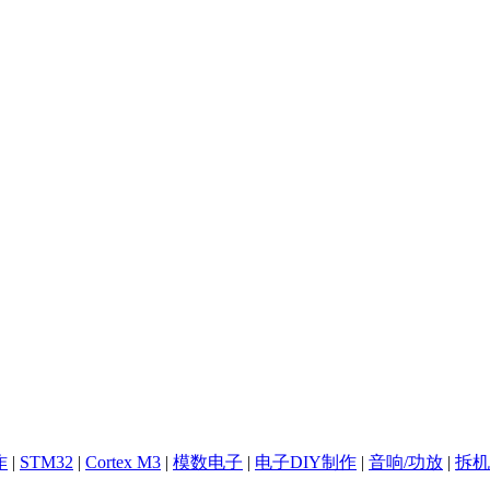
作
|
STM32
|
Cortex M3
|
模数电子
|
电子DIY制作
|
音响/功放
|
拆机