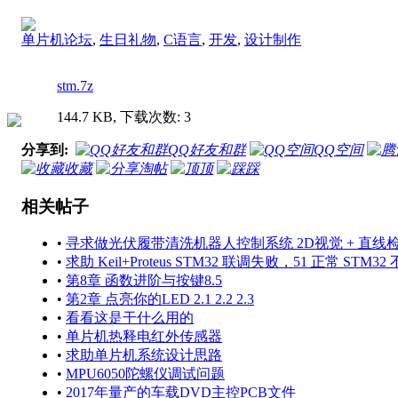
单片机论坛
,
生日礼物
,
C语言
,
开发
,
设计制作
stm.7z
144.7 KB, 下载次数: 3
分享到:
QQ好友和群
QQ空间
收藏
淘帖
顶
踩
相关帖子
•
寻求做光伏履带清洗机器人控制系统 2D视觉 + 直线检测 
•
求助 Keil+Proteus STM32 联调失败，51 正常 STM32
•
第8章 函数进阶与按键8.5
•
第2章 点亮你的LED 2.1 2.2 2.3
•
看看这是干什么用的
•
单片机热释电红外传感器
•
求助单片机系统设计思路
•
MPU6050陀螺仪调试问题
•
2017年量产的车载DVD主控PCB文件