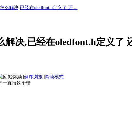
决,已经在oledfont.h定义了 还 ...
决,已经在oledfont.h定义了
|
倒序浏览
|
阅读模式
可是一直报这个错