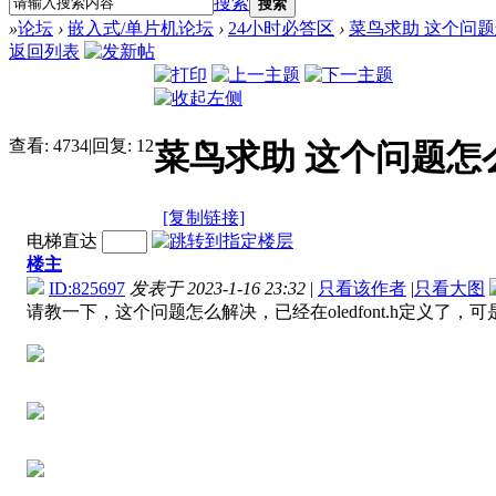
搜索
搜索
»
论坛
›
嵌入式/单片机论坛
›
24小时必答区
›
菜鸟求助 这个问题怎么解
返回列表
查看:
4734
|
回复:
12
菜鸟求助 这个问题怎么解
[复制链接]
电梯直达
楼主
ID:825697
发表于 2023-1-16 23:32
|
只看该作者
|
只看大图
请教一下，这个问题怎么解决，已经在oledfont.h定义了，