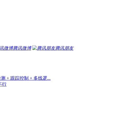
腾讯微博
腾讯朋友
+ 跟踪控制 + 多线逻...
 不行