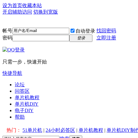
设为首页
收藏本站
开启辅助访问
切换到宽版
帐号
找回密码
自动登录
密码
立即注册
登录
只需一步，快速开始
快捷导航
论坛
问答区
单片机教程
单片机DIY
电子DIY
帮助
热门：
51单片机
|
24小时必答区
|
单片机教程
|
单片机DIY制