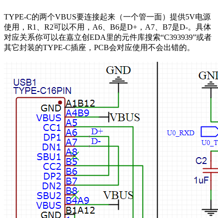
TYPE-C的两个VBUS要连接起来（一个管一面）提供5V电源
使用，R1、R2可以不用，A6、B6是D+，A7、B7是D-。具体
对应关系你可以在嘉立创EDA里的元件库搜索“C393939”或者
其它封装的TYPE-C插座，PCB会对应使用不会出错的。