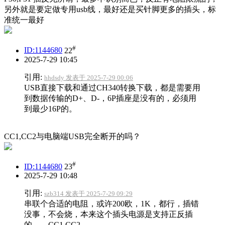
另外就是要定做专用usb线，最好还是买针脚更多的插头，标
准统一最好
#
ID:1144680
22
2025-7-29 10:45
引用:
hhdsdy 发表于 2025-7-29 00:06
USB直接下载和通过CH340转换下载，都是需要用
到数据传输的D+、D-，6P插座是没有的，必须用
到最少16P的。
CC1,CC2与电脑端USB完全断开的吗？
#
ID:1144680
23
2025-7-29 10:48
引用:
szb314 发表于 2025-7-29 09:29
串联个合适的电阻，或许200欧，1K，都行，插错
没事，不会烧，本来这个插头电源是支持正反插
的，，CC1,CC2 ...