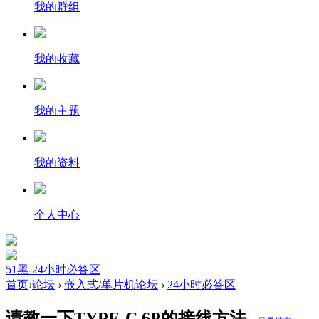
我的群组
我的收藏
我的主题
我的资料
个人中心
51黑-24小时必答区
首页
›
论坛
›
嵌入式/单片机论坛
›
24小时必答区
请教一下TYPE-C 6P的接线方法