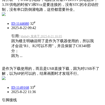
3.3V供电的时候V3和Vcc是要连接的，没有STC的冷启动控
制，没有串口防倒灌电路，这些都需要补全。
#
ID:1144680
32
2025-8-22 09:42
引用:
hhdsdy 发表于 2025-8-21 16:05
因为楼主明确说明了是作为下载器使用的，所以我
才会说“R1、R2可以不用”，并且保留了CH340部
分；
因为 ...
是作为下载使用的，而且是USB直接下载，因为对USB不了
解，以为6P的可以的，结果画图时才发现不行。
#
ID:1149168
33
2025-8-22 11:36
引脚接线