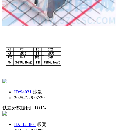
ID:94031
沙发
2025-7-28 07:29
缺差分数据接口D+D-
ID:1121801
板凳