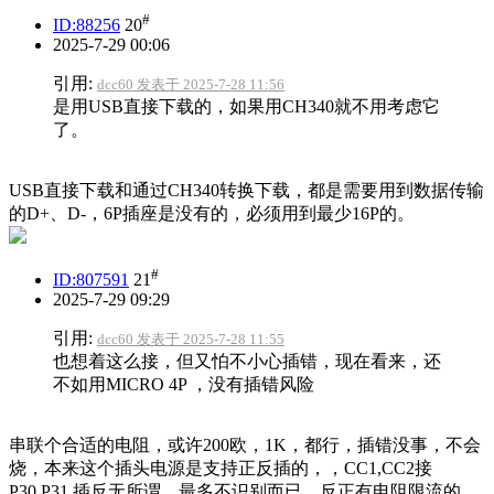
#
ID:88256
20
2025-7-29 00:06
引用:
dcc60 发表于 2025-7-28 11:56
是用USB直接下载的，如果用CH340就不用考虑它
了。
USB直接下载和通过CH340转换下载，都是需要用到数据传输
的D+、D-，6P插座是没有的，必须用到最少16P的。
#
ID:807591
21
2025-7-29 09:29
引用:
dcc60 发表于 2025-7-28 11:55
也想着这么接，但又怕不小心插错，现在看来，还
不如用MICRO 4P ，没有插错风险
串联个合适的电阻，或许200欧，1K，都行，插错没事，不会
烧，本来这个插头电源是支持正反插的，，CC1,CC2接
P30,P31 插反无所谓，最多不识别而已，反正有电阻限流的，