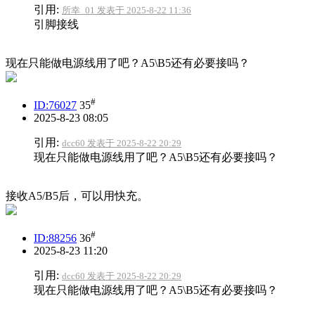
引用:
所幸_01 发表于 2025-8-22 11:36
引脚接线
现在只能做电源线用了吧？A5\B5还有必要接吗？
#
ID:76027
35
2025-8-23 08:05
引用:
dcc60 发表于 2025-8-22 20:29
现在只能做电源线用了吧？A5\B5还有必要接吗？
接收A5/B5后，可以用快充。
#
ID:88256
36
2025-8-23 11:20
引用:
dcc60 发表于 2025-8-22 20:29
现在只能做电源线用了吧？A5\B5还有必要接吗？