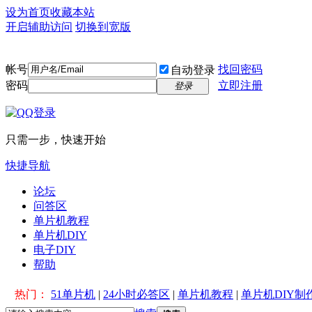
设为首页
收藏本站
开启辅助访问
切换到宽版
帐号
找回密码
自动登录
密码
立即注册
登录
只需一步，快速开始
快捷导航
论坛
问答区
单片机教程
单片机DIY
电子DIY
帮助
热门：
51单片机
|
24小时必答区
|
单片机教程
|
单片机DIY制