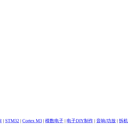
作
|
STM32
|
Cortex M3
|
模数电子
|
电子DIY制作
|
音响/功放
|
拆机