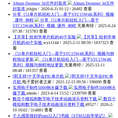
Altium Designer 3d元件封装库
Altium Designer 3d元件
封装库
jxhjjm / 2020-6-11 01:12 / 26492 查看
分享《51单片机轻松入门—基于STC15W4K系列》视频
_课件_例程
分享《51单片机轻松入门—基于
STC15W4K系列》视频_课件_例程
无量寿经 / 2025-6-24
07:38 / 315783 查看
【共享】给初学单片机的40个实验
【共享】给初学单
片机的40个实验
wyx1144 / 2025-2-11 08:59 / 1837323 查
看
《51单片机轻松入门—基于STC15W4K系列》视频与例
程地址更新
《51单片机轻松入门—基于STC15W4K
系列》视频与例程地址更新
无量寿经 / 2025-12-11
08:48 / 181357 查看
[郭天祥]十天学会PIC单片机
[郭天祥]十天学会PIC单
片机
电子爱好者之家 / 2021-12-15 09:56 / 196690 查看
实用电子制作5000例火爆下载
实用电子制作5000例火
爆下载
admin / 2023-4-14 15:52 / 2339769 查看
数百个模拟和数字电子技术动画演示资料下载
数百个
模拟和数字电子技术动画演示资料下载
it9527 / 2026-2-
10 16:02 / 314881 查看
个人感觉很好的stm32入门书籍《STM32自学笔记》