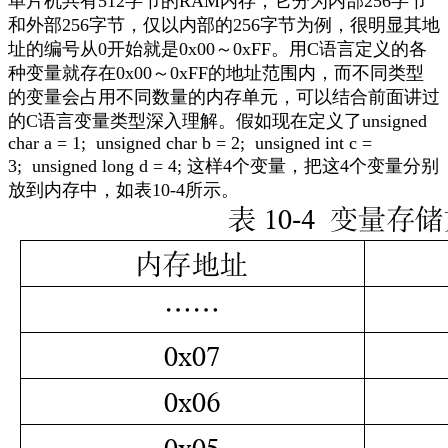
单片机共有
512
字节的
RAM
内存，它分为内部
256
字节
和外部
256
字节，仅以内部的
256
字节为例，很明显其地
址的编号从
0
开始就是
0x00
～
0xFF
。用
C
语言定义的各
种变量就存在
0x00
～
0xFF
的地址范围内，而不同类型
的变量会占用不同数量的内存单元，可以结合前面讲过
的
C
语言变量类型深入理解。假如现在定义了
unsigned
char a = 1; unsigned char b = 2; unsigned int c =
3; unsigned long d = 4;
这样
4
个变量，把这
4
个变量分别
放到内存中，
如
表
1
0
-
4
所示
。