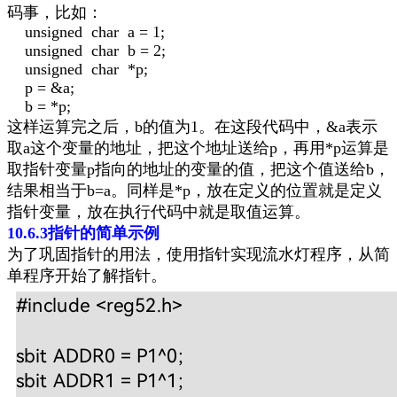
码事，比如：
unsigned char a = 1;
unsigned char b = 2;
unsigned char *p;
p = &a;
b = *p;
这样运算完之后，
b
的值
为
1
。在这段代码中，
&a
表示
取
a
这个变量的地址，把这个地址送给
p
，再用
*p
运算
是
取指针变量
p
指向的地址的变量的值，把这个值送给
b
，
结果相当于
b=a
。
同样是
*p
，放在定义的位置就是定义
指针变量，放在执行代码中就是取值运算。
10.6.3
指针的简单示例
为了巩固指针的用法，使用指针实现流水灯程序，从简
单程序开始了解指针。