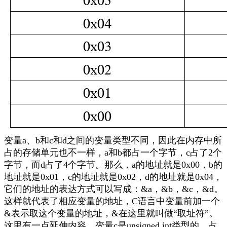
变量
a
、
b
和
c
和
d
之间的变量类型不同，因此在内存中所
占的存储单元也不一样，
a
和
b
都占一个字节，
c
占了
2
个
字节，而
d
占了
4
个字节。那么，
a
的地址就是
0x00
，
b
的
地址就是
0x01
，
c
的地址就是
0x02
，
d
的地址就是
0x04
，
它们的地址的表达方式可以写成：
&a
，
&b
，
&c
，
&d
。
这样就代表了相应变量的地址，
C
语言中变量前加一个
&
表示取这个变量的地址，
&
在这里就叫做“取址符”。
这里有一点延伸内容，
变量
c
是
unsigned int
类型的，占