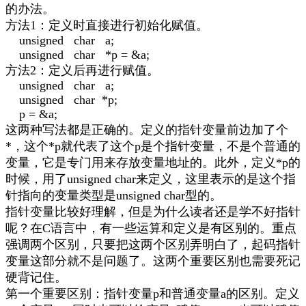
的办法。
方法
1
：定义时直接进行初始化赋值。
unsigned char a;
unsigned char *p = &a;
方法
2
：定义后再进行赋值。
unsigned char a;
unsigned char *p;
p = &a;
这两种写法都是正确的。定义的指针变量前边加了个
*
，这个
*p
就代表了这个
p
是个指针变量，不是个普通的
变量，它是专门用来存放变量地址的。此外，定义
*p
的
时候，用了
unsigned char
来定义，这里表示的是这个指
针指向的变量类型是
unsigned char
型的。
指针变量比较好理解，但是为什么读者还是学不好指针
呢
？在
C
语言中，有一些运算和定义是有区别的。重点
强调两个区别，只要把这两个区别弄明白了，起码指针
变量这部分就不是问题了。这两个
重要区别也需要死记
硬背记住。
第一个重要区别：
指针变量
p
和普通变量
a
的区别
。定义