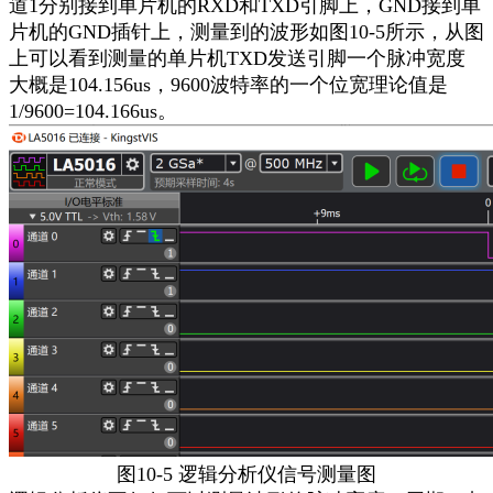
道
1
分别接到单片机的
RXD
和
TXD
引脚上，
GND
接到单
片机的
GND
插针上，测量到的波形如图
10-5
所示，从图
上可以看到测量的单片机
TXD
发送引脚一个脉冲宽度
大概是
104.156us
，
9600
波特率的一个位宽理论值是
1/9600=104.166us
。
图
10-5
逻辑分析仪信号测量图