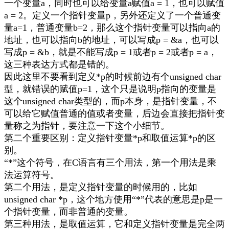
一个变量
a
，同时也可以给变量
a
赋值
a = 1
，也可以赋值
a = 2
。定义一个指针变量
p
，另外还定义了一个普通变
量
a=1
，普通变量
b=2
，那么这个指针变量可以指向
a
的
地址，
也
可以指向
b
的地址，可以写成
p = &a
，也可以
写成
p = &b
，就是不能写成
p = 1
或者
p = 2
或者
p = a
，
这三种表达方式都是错的。
因此这里
不要看到定义
*p
的时候前边有个
unsigned char
型，就错误的赋值
p=1
，这个只是说明
p
指向的变量是
这个
unsigned char
类型的，而
p
本身，是指针变量，不
可以给它赋值普通的值或者变量，后边会直接把指针变
量称之为指针，要注意一下这个小细节。
第二个重要区别：
定义指针变量
*p
和取值运算
*p
的区
别
。
“
*
”这个符号，在
C
语言有三个用法，第一个用法
是乘
法运算符号。
第二个用法，是定义指针变量的时候用的，比如
unsigned char *p
，这个地方使用“
*
”代表的意思是
p
是一
个指针变量，而非普通的变量。
第三种用法，是取值运算，它和定义指针变量是完全两