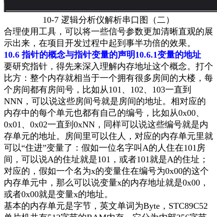
10-7
逻辑分析仪解析串口图（二）
合理使用工具，可以将一些信号参数更加清晰直观的展
示出来，在项目开发过程中起到事半功倍的效果。
10.6
指针的概念与指针变量的声明
10.6.1
变量的地址
要研究指针，得先来深入理解内存地址这个概念。打个
比方：整个内存就相当于一个拥有很多房间的大楼，每
个房间都有房间号，比如从
101
、
102
、
103
一直到
NNN
，可以说这些房间号就是房间的地址。相对应的
内存中的每个单元也都有自己的编号，比如从
0x00
、
0x01
、
0x02
一直到
0xNN
，同样可以说这些编号就是内
存单元的地址。房间里可以住人，对应的内存单元里就
可以“住进”变量了：假如一位名字叫
A
的人住在
101
房
间，可以说
A
的住址就是
101
，或者
101
就是
A
的住址；
对应的，假如一个名为
x
的变量住在编号为
0x00
的这个
内存单元中，那么可以说
变量
x
的内存地址就是
0x00
，
或者
0x00
就是变量
x
的地址
。
基本的内存单元是字节，英文单词为
Byte
，
STC89C52