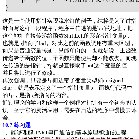
这是一个使用指针实现流水灯的例子，纯粹是为了讲指
针而写这样一段程序，程序中传递的是
buf
的地址，把
这个地址直接传递给函数
ShiftLeft
的形参指针变量
p
，
也就是
p
指向了
buf
。对比之前的函数调用
有重大区别，
如果是普通变量传递，只能单向的，也就是说，主函数
传递给子函数的值，子函数只能使用却不能改变。而现
在传递的是指针，
*p
就是直接取了
buf
这个变量的值，
并且将其进行了修改
。
再次强调
，只要是
*p
前边带了变量类型如
unsigned
char
，就是表示定义了一个指针变量
p
，而执行代码中
的
*p
，是指
p
所指向的内容。
通过理论的学习和这样一个例程对指针有一个初步的认
识，至于它的灵活应用，需要在后边的程序中慢慢去体
会。
10.7
练习题
1
、能够理解
UART
串口通信的基本原理和通信过程。