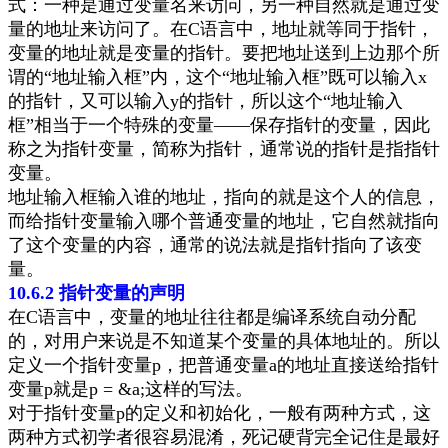
式：一种是通过变量名来访问，另一种自然就是通过变
量的地址来访问了。在
C
语言中，地址就等同于指针，
变量的地址就是变量的指针。要把地址送到上边那个所
谓的“地址输入框”内，这个“地址输入框”既可以输入
x
的指针，又可以输入
y
的指针，所以
这个
“地址输入
框”
相当于一个特殊的变量
——
保存指针的变量，因此
称之为指针变量，简称为指针，通常说的指针是指指针
变量。
地址输入框输入谁的地址，指向的就是这个人的信息，
而给指针变量输入哪个普通变量的地址，它自然就指向
了这个变量的内容，通常的说法就是指针指向了该变
量。
10.6.2
指针变量的声明
在
C
语言中，变量的地址往往都是编译系统自动分配
的，对用户来说是不知道某个变量的具体地址的。所以
定义一个指针变量
p
，把普通变量
a
的地址直接送给指针
变量
p
就是
p = &a;
这样的写法。
对于指针变量
p
的定义和初始化，一般有两种方式，这
两种方式初学者很容易混淆，死记硬背
完全记住是最好