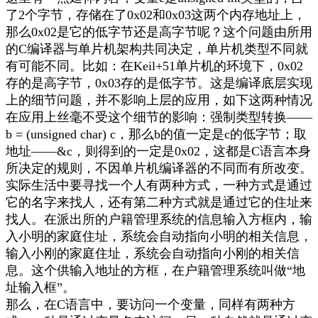
了
2
个字节，存储在了
0x02
和
0x03
这两个内存地址上，
那么
0x02
是它的低字节还是高字节呢？这个问题由所用
的
C
编译器与单片机架构共同决定，单片机类型不同就
有可能不同。比如：在
Keil+51
单片机的环境下，
0x02
存的是高字节，
0x03
存的是低字节。这是编译底层实现
上的细节问题，并不影响上层的应用，如下这两种情况
在应用上丝毫不受这个细节的影响：强制类型转换——
b = (unsigned char) c
，那么
b
的值一定是
c
的低字节；取
地址——
&c
，则得到的一定是
0x02
，这都是
C
语言本身
所决定的规则，不因单片机编译器的不同而有所改变。
实际生活中要寻找一个人有两种方式，一种方式是通过
它的名字来找人，还有第二种方式就是通过它的住址来
找人。在派出所的户籍管理系统的信息输入方框内，输
入小明的家庭住址，系统会自动指向小明的相关信息，
输入小刚的家庭住址，系统会自动指向小刚的相关信
息。这个供输入地址的方框，在户籍管理系统叫做
“地
址输入框”。
那么，在
C
语言中，要访问一个变量，同样有两种方