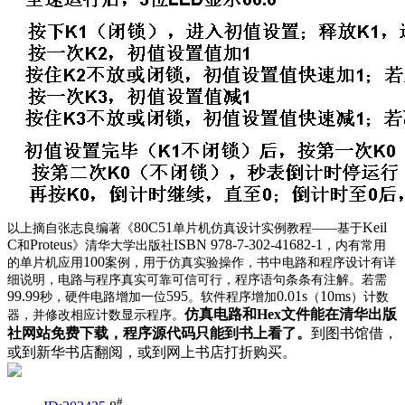
80C51
Keil
以上摘自张志良编著《
单片机仿真设计实例教程——基于
C
Proteus
ISBN 978-7-302-41682-1
和
》清华大学出版社
，
内有常用
100
的单片机应用
案例，用于仿真实验操作，
书中电路和程序设计有详
细说明，电路与程序真实可靠可信可行，程序语句条条有注解。
若需
99.99
595
0.01s
10ms
秒，硬件电路增加一位
。
软件程序增加
（
）计数
仿真电路和
Hex
文件能在清华出版
器，并修改相应计数显示
程序。
社网站免费下载，程序源代码只能到书上看了。
到图书馆借，
或到新华书店翻阅，或到网上书店打折购买。
#