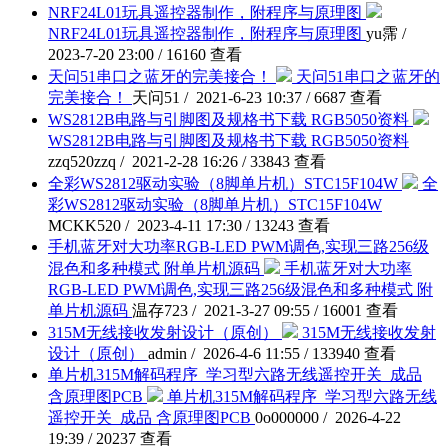
NRF24L01玩具遥控器制作，附程序与原理图
NRF24L01玩具遥控器制作，附程序与原理图
yu霈 /
2023-7-20 23:00 / 16160 查看
天问51串口之蓝牙的完美接合！
天问51串口之蓝牙的
完美接合！
天问51 / 2021-6-23 10:37 / 6687 查看
WS2812B电路与引脚图及规格书下载 RGB5050资料
WS2812B电路与引脚图及规格书下载 RGB5050资料
zzq520zzq / 2021-2-28 16:26 / 33843 查看
全彩WS2812驱动实验（8脚单片机）STC15F104W
全
彩WS2812驱动实验（8脚单片机）STC15F104W
MCKK520 / 2023-4-11 17:30 / 13243 查看
手机蓝牙对大功率RGB-LED PWM调色,实现三路256级
混色和多种模式 附单片机源码
手机蓝牙对大功率
RGB-LED PWM调色,实现三路256级混色和多种模式 附
单片机源码
温存723 / 2021-3-27 09:55 / 16001 查看
315M无线接收发射设计（原创）
315M无线接收发射
设计（原创）
admin / 2026-4-6 11:55 / 133940 查看
单片机315M解码程序_学习型六路无线遥控开关_成品
含原理图PCB
单片机315M解码程序_学习型六路无线
遥控开关_成品 含原理图PCB
0o000000 / 2026-4-22
19:39 / 20237 查看