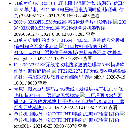
51单片机+ADC0801电压电阻电流同时监测(源码+仿真)
51单片机+ADC0801电压电阻电流同时监测(源码+仿
真)
332405177 / 2021-3-19 16:08 / 8485 查看
200米433或者315M无线遥控器检测单片机源程序
200
米433或者315M无线遥控器检测单片机源程序
2895659127 / 2021-8-30 12:03 / 8282 查看
51单片机制作的 红外、315M、433M、遥控信号分析板
(资料程序不全)求补全
51单片机制作的 红外、
315M、433M、遥控信号分析板(资料程序不全)求补全
wangyin / 2022-1-11 13:37 / 163939 查看
PT2262/2272 RF无线接收电路杂波的处理与ASK模块软
件硬件编解码指导
PT2262/2272 RF无线接收电路杂波
的处理与ASK模块软件硬件编解码指导
bibh / 2020-7-19
10:01 / 8080 查看
带原理图PCB与源码 2.4G无线收发模块 抗干扰3.3V 低
功耗 超24L01、 远距离无线模块
带原理图PCB与源
码 2.4G无线收发模块 抗干扰3.3V 低功耗 超24L01、 远
距离无线模块
Lysander / 2022-2-14 09:34 / 5555 查看
单片机睡眠-外中断INT0 INT1唤醒(汇编+C语言程序)
单片机睡眠-外中断INT0 INT1唤醒(汇编+C语言程序)
tong001 / 2021-8-23 00:03 / 6970 查看