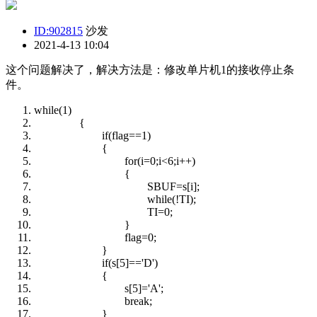
ID:902815
沙发
2021-4-13 10:04
这个问题解决了，解决方法是：修改单片机1的接收停止条
件。
while(1)
{
if(flag==1)
{
for(i=0;i<6;i++)
{
SBUF=s[i];
while(!TI);
TI=0;
}
flag=0;
}
if(s[5]=='D')
{
s[5]='A';
break;
}