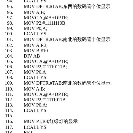
LCALL YS
MOV DPTR,#TAB;东西的数码管个位显示
MOV A,B;
MOVC A,@A+DPTR;
MOV P2,#11111110B
MOV P0,A;
LCALL YS
MOV DPTR,#TAB;南北的数码管十位显示
MOV A,R3;
MOV B,#10
DIV AB
MOVC A,@A+DPTR;
MOV P2,#11110111B;
MOV P0,A
LCALL YS
MOV DPTR,#TAB;南北的数码管个位显示
MOV A,B;
MOVC A,@A+DPTR;
MOV P2,#11111011B
MOV P0,A;
LCALL YS
MOV P1,R4;红绿灯的显示
LCALL YS
RET