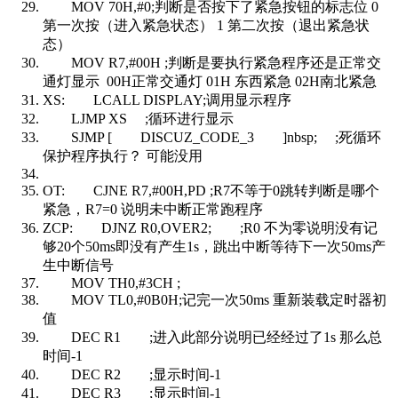
MOV 70H,#0;判断是否按下了紧急按钮的标志位 0
第一次按（进入紧急状态） 1 第二次按（退出紧急状
态）
MOV R7,#00H ;判断是要执行紧急程序还是正常交
通灯显示 00H正常交通灯 01H 东西紧急 02H南北紧急
XS: LCALL DISPLAY;调用显示程序
LJMP XS ;循环进行显示
SJMP [ DISCUZ_CODE_3 ]nbsp; ;死循环
保护程序执行？ 可能没用
OT: CJNE R7,#00H,PD ;R7不等于0跳转判断是哪个
紧急，R7=0 说明未中断正常跑程序
ZCP: DJNZ R0,OVER2; ;R0 不为零说明没有记
够20个50ms即没有产生1s，跳出中断等待下一次50ms产
生中断信号
MOV TH0,#3CH ;
MOV TL0,#0B0H;记完一次50ms 重新装载定时器初
值
DEC R1 ;进入此部分说明已经经过了1s 那么总
时间-1
DEC R2 ;显示时间-1
DEC R3 ;显示时间-1