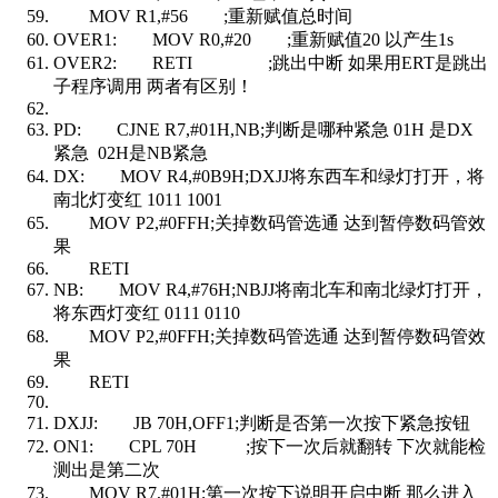
MOV R1,#56 ;重新赋值总时间
OVER1: MOV R0,#20 ;重新赋值20 以产生1s
OVER2: RETI ;跳出中断 如果用ERT是跳出
子程序调用 两者有区别！
PD: CJNE R7,#01H,NB;判断是哪种紧急 01H 是DX
紧急 02H是NB紧急
DX: MOV R4,#0B9H;DXJJ将东西车和绿灯打开，将
南北灯变红 1011 1001
MOV P2,#0FFH;关掉数码管选通 达到暂停数码管效
果
RETI
NB: MOV R4,#76H;NBJJ将南北车和南北绿灯打开，
将东西灯变红 0111 0110
MOV P2,#0FFH;关掉数码管选通 达到暂停数码管效
果
RETI
DXJJ: JB 70H,OFF1;判断是否第一次按下紧急按钮
ON1: CPL 70H ;按下一次后就翻转 下次就能检
测出是第二次
MOV R7,#01H;第一次按下说明开启中断 那么进入