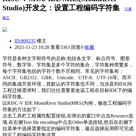
Studio)开发之：设置工程编码字符集
只看
楼主
ID:809235
楼主
2021-11-23 10:28
查看3363 回复0
收藏
字符是各种文字和符号的总称,包括各文字、标点符号、图形
符号、数字等。字符集是多个字符的集合，字符集种类繁多，
每个字符集包括的字符个数不尽相同。常见的字符集有：
ASCII、GB2312、GBK、Unicode、UTF-8、UTF-16等。而不
同的集成开发环境，其默认的字符集也不同，当涉及到IDE间
工程迁移需求时，我们往往需要更改该工程在目标IDE下的编
码字符集。
以RISC-V IDE MounRiver Studio(MRS)为例，修改工程编码字
符集的方法如下：
点击工具栏工程属性配置按钮,在弹出的窗口中点击Resource选
项,在右侧Text file encoding中点击Other单选按钮,然后在右侧下
拉菜单中选择需要指定的编码字符集，最后选择应用即可完成
指定工程编码字符集设置。